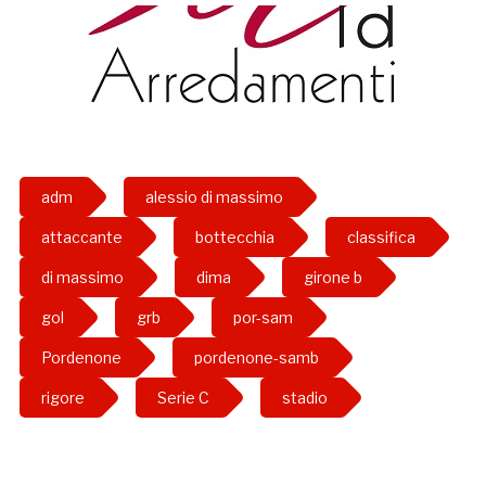
adm
alessio di massimo
attaccante
bottecchia
classifica
di massimo
dima
girone b
gol
grb
por-sam
Pordenone
pordenone-samb
rigore
Serie C
stadio