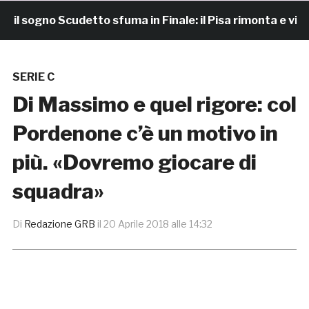
sogno Scudetto sfuma in Finale: il Pisa rimonta e vince 7
SERIE C
Di Massimo e quel rigore: col
Pordenone c’è un motivo in
più. «Dovremo giocare di
squadra»
Di
Redazione GRB
il
20 Aprile 2018 alle 14:32