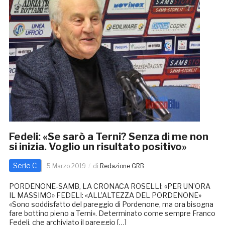
Fedeli: «Se sarò a Terni? Senza di me non
si inizia. Voglio un risultato positivo»
Serie C
5 Marzo 2019
di
Redazione GRB
PORDENONE-SAMB, LA CRONACA ROSELLI: «PER UN’ORA
IL MASSIMO» FEDELI: «ALL’ALTEZZA DEL PORDENONE»
«Sono soddisfatto del pareggio di Pordenone, ma ora bisogna
fare bottino pieno a Terni». Determinato come sempre Franco
Fedeli, che archiviato il pareggio […]