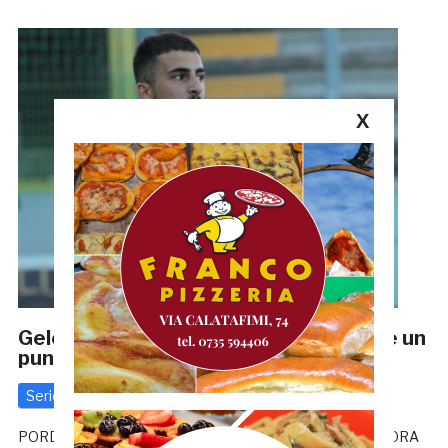
X
Gelonese: «Fatta una grande partita, è un
punto che ci dà morale»
Serie C
4 Marzo 2019
di
Redazione GRB
PORDENONE-SAMB, LA CRONACA ROSELLI: «PER UN’ORA