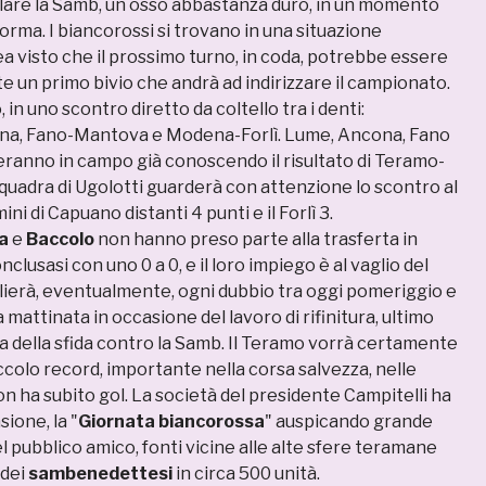
lare la Samb, un osso abbastanza duro, in un momento
forma. I biancorossi si trovano in una situazione
ea visto che il prossimo turno, in coda, potrebbe essere
un primo bivio che andrà ad indirizzare il campionato.
in uno scontro diretto da coltello tra i denti:
, Fano-Mantova e Modena-Forlì. Lume, Ancona, Fano
anno in campo già conoscendo il risultato di Teramo-
quadra di Ugolotti guarderà con attenzione lo scontro al
ini di Capuano distanti 4 punti e il Forlì 3.
la
e
Baccolo
non hanno preso parte alla trasferta in
onclusasi con uno 0 a 0, e il loro impiego è al vaglio del
lierà, eventualmente, ogni dubbio tra oggi pomeriggio e
 mattinata in occasione del lavoro di rifinitura, ultimo
 della sfida contro la Samb. Il Teramo vorrà certamente
colo record, importante nella corsa salvezza, nelle
n ha subito gol. La società del presidente Campitelli ha
sione, la "
Giornata biancorossa
" auspicando grande
 pubblico amico, fonti vicine alle alte sfere teramane
 dei
sambenedettesi
in circa 500 unità.