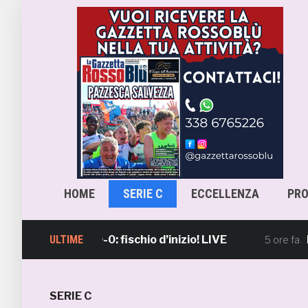
HOME
SERIE C
ECCELLENZA
PR
Lanciano 0-0: fischio d’inizio! LIVE
ULTIME
La Sam
5 ore fa
SERIE C