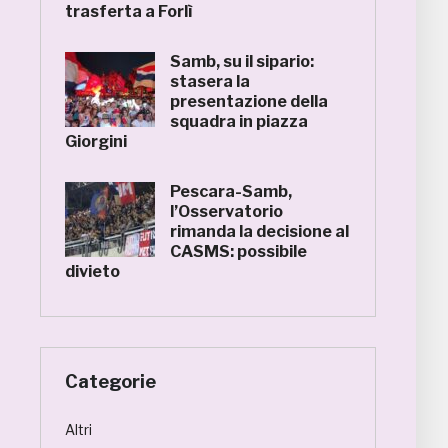
trasferta a Forlì
Samb, su il sipario:
stasera la
presentazione della
squadra in piazza
Giorgini
Pescara-Samb,
l’Osservatorio
rimanda la decisione al
CASMS: possibile
divieto
Categorie
Altri