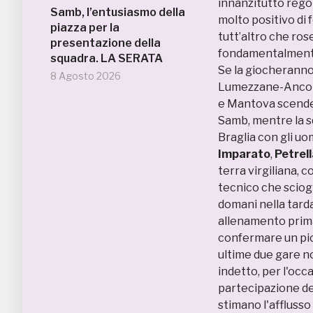
innanzitutto rego
Samb, l’entusiasmo della
molto positivo di 
piazza per la
tutt’altro che ros
presentazione della
fondamentalmente 
squadra. LA SERATA
Se la giocheranno, 
8 Agosto 2026
Lumezzane-Ancona
e Mantova scender
Samb, mentre la s
Braglia con gli uom
Imparato
,
Petrel
terra virgiliana, c
tecnico che sciog
domani nella tarda
allenamento prima
confermare un pic
ultime due gare no
indetto, per l'occa
partecipazione del
stimano l'afflusso