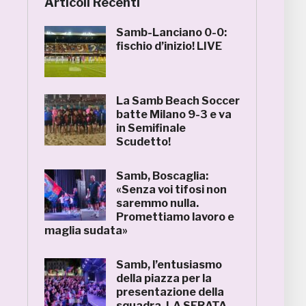
Articoli Recenti
Samb-Lanciano 0-0:
fischio d’inizio! LIVE
La Samb Beach Soccer
batte Milano 9-3 e va
in Semifinale
Scudetto!
Samb, Boscaglia:
«Senza voi tifosi non
saremmo nulla.
Promettiamo lavoro e
maglia sudata»
Samb, l’entusiasmo
della piazza per la
presentazione della
squadra. LA SERATA