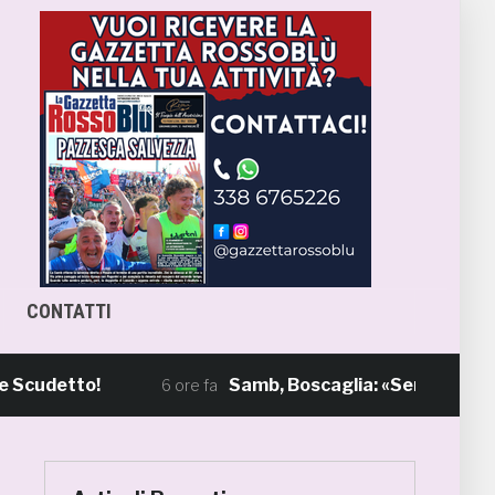
CONTATTI
etto!
Samb, Boscaglia: «Senza voi tifosi n
6 ore fa