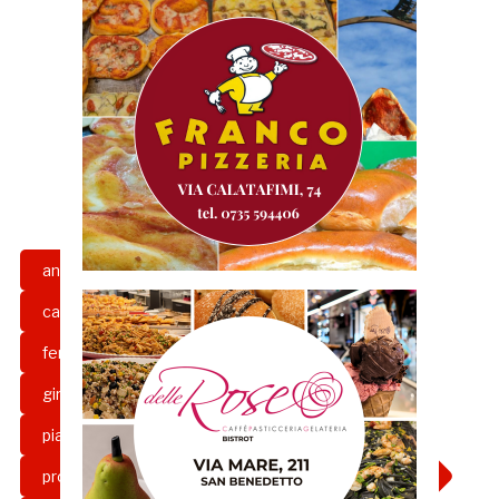
andata
arezzo
calcio
catania
fase nazionale
feralpisalò
girone a
girone b
girone c
grb
imolese
piacenza
pisa
Playoff
programma
promozione
ritorno