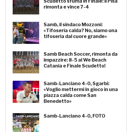
Scudetto sfuma in Finale: il Pisa
rimonta e vince 7-4
Samb, il sindaco Mozzoni:
«Tifoseria calda? No, siamo una
tifoseria dal cuore grande»
Samb Beach Soccer, rimonta da
impazzire: 8-5 al We Beach
Catania e Finale Scudetto!
Samb-Lanciano 4-0, Sgarbi:
«Voglio mettermi in gioco in una
piazza calda come San
Benedetto»
Samb-Lanciano 4-0, FOTO