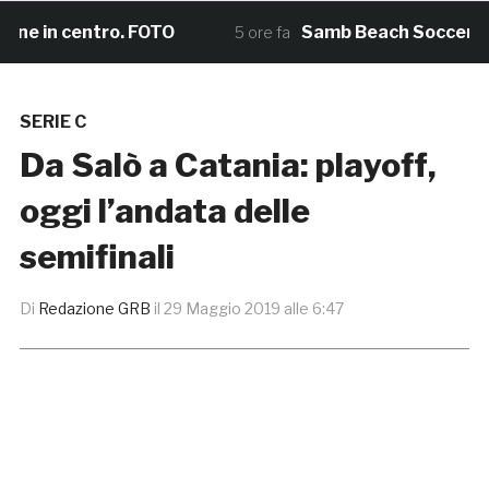
e in centro. FOTO
Samb Beach Soccer, il sog
5 ore fa
SERIE C
Da Salò a Catania: playoff,
oggi l’andata delle
semifinali
Di
Redazione GRB
il
29 Maggio 2019 alle 6:47