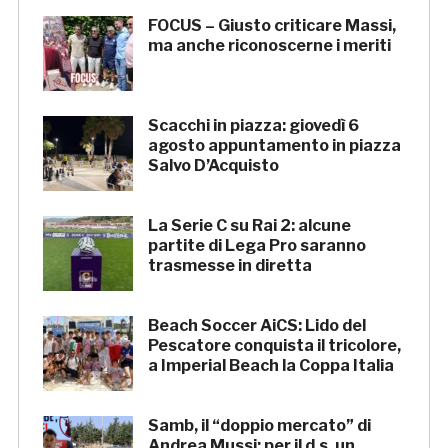
FOCUS – Giusto criticare Massi,
ma anche riconoscerne i meriti
Scacchi in piazza: giovedì 6
agosto appuntamento in piazza
Salvo D’Acquisto
La Serie C su Rai 2: alcune
partite di Lega Pro saranno
trasmesse in diretta
Beach Soccer AiCS: Lido del
Pescatore conquista il tricolore,
a Imperial Beach la Coppa Italia
Samb, il “doppio mercato” di
Andrea Mussi: per il d.s. un