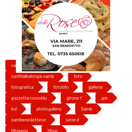
calcio
cynthialbalonga
cynthialbalonga-samb
foto
fotografica
fototifo
galleria
gazzetta rossoblu
girone f
grb
lnd
photogallery
Samb
sambenedettese
serie d
tifoseria
tifosi