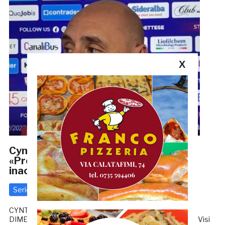
X
Cynthialbalonga-Samb 3-0, Alfonsi:
«Prestazioni come questa sono
inaccettabili»
Serie D
15 Gennaio 2023
di
Riccardo Mancini
CYNTHIALBALONGA-SAMB 3-0, ALFONSI E VISI SI
DIMETTONO SANTE ALFONSI (All. Samb): «Io e Stefano (Visi