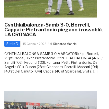
Cynthialbalonga-Samb 3-0, Borrelli,
Cappai e Pietrantonio piegano i rossoblù.
LA CRONACA
Serie D
15 Gennaio 2023
di
Riccardo Mancini
CYNTHIALBALONGA-SAMB 3-0 MARCATORI: 4’pt Borrelli,
25’pt Cappai, 36’pt Pietrantonio. CYNTHIALBALONGA (4-3-3):
Santilli (’02); Redondi (’03), Fontana, Petti, Pietrantonio; De
Angelis (’01), Buono (28’st Giacobbe), Borrelli; Maccari (’04)
[40’st Del Canuto (’04)], Cappai (40’st Sbardella), Sivilla. […]