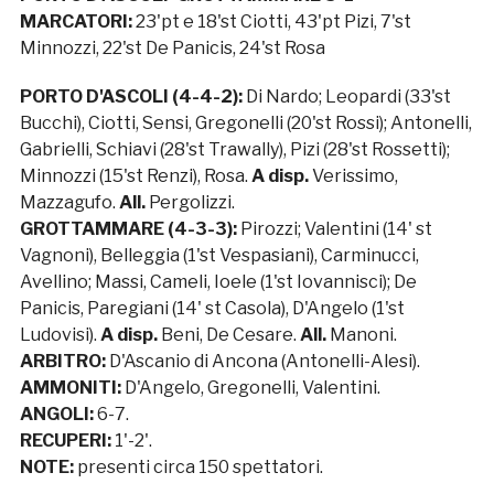
MARCATORI:
23'pt e 18'st Ciotti, 43'pt Pizi, 7'st
Minnozzi, 22'st De Panicis, 24'st Rosa
PORTO D'ASCOLI (4-4-2):
Di Nardo; Leopardi (33'st
Bucchi), Ciotti, Sensi, Gregonelli (20'st Rossi); Antonelli,
Gabrielli, Schiavi (28'st Trawally), Pizi (28'st Rossetti);
Minnozzi (15'st Renzi), Rosa.
A disp.
Verissimo,
Mazzagufo.
All.
Pergolizzi.
GROTTAMMARE (4-3-3):
Pirozzi; Valentini (14' st
Vagnoni), Belleggia (1'st Vespasiani), Carminucci,
Avellino; Massi, Cameli, Ioele (1'st Iovannisci); De
Panicis, Paregiani (14' st Casola), D'Angelo (1'st
Ludovisi).
A disp.
Beni, De Cesare.
All.
Manoni.
ARBITRO:
D'Ascanio di Ancona (Antonelli-Alesi).
AMMONITI:
D'Angelo, Gregonelli, Valentini.
ANGOLI:
6-7.
RECUPERI:
1'-2'.
NOTE:
presenti circa 150 spettatori.