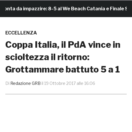
a da impazzire: 8-5 al We Beach Catania e Finale Scudet
ECCELLENZA
Coppa Italia, il PdA vince in
scioltezza il ritorno:
Grottammare battuto 5 a 1
Di
Redazione GRB
il
19 Ottobre 2017 alle 16:06