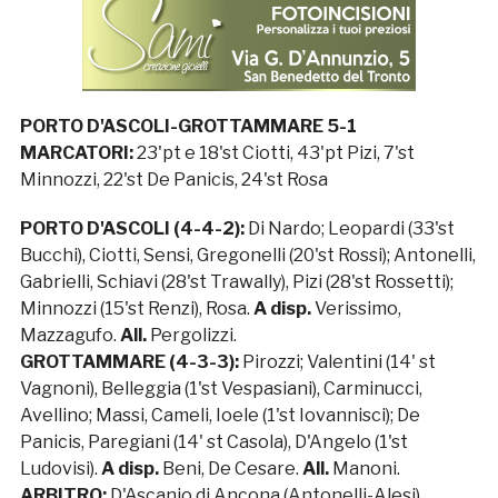
PORTO D'ASCOLI-GROTTAMMARE 5-1
MARCATORI:
23'pt e 18'st Ciotti, 43'pt Pizi, 7'st
Minnozzi, 22'st De Panicis, 24'st Rosa
PORTO D'ASCOLI (4-4-2):
Di Nardo; Leopardi (33'st
Bucchi), Ciotti, Sensi, Gregonelli (20'st Rossi); Antonelli,
Gabrielli, Schiavi (28'st Trawally), Pizi (28'st Rossetti);
Minnozzi (15'st Renzi), Rosa.
A disp.
Verissimo,
Mazzagufo.
All.
Pergolizzi.
GROTTAMMARE (4-3-3):
Pirozzi; Valentini (14' st
Vagnoni), Belleggia (1'st Vespasiani), Carminucci,
Avellino; Massi, Cameli, Ioele (1'st Iovannisci); De
Panicis, Paregiani (14' st Casola), D'Angelo (1'st
Ludovisi).
A disp.
Beni, De Cesare.
All.
Manoni.
ARBITRO:
D'Ascanio di Ancona (Antonelli-Alesi).