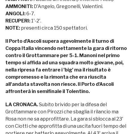
AMMONITI:
D'Angelo, Gregonelli, Valentini.
ANGOLI:
6-7.
RECUPERI:
1'-2'.
NOTE:
presenti circa 150 spettatori.
Il Porto d'Ascoli supera agevolmente il turno di
Coppa Italia vincendo nettamente la gara di ritorno
contro il Grottammare per 5-1. Manoni nel primo
tempo si affida ad una squadra molto giovane, poi,
nella ripresa fa entrare i 'big' ma il risultato è
compromesso e la rimonta che era riuscita
all'andata stavolta non riesce. Il Porto d'Ascoli
affronterà in semifinale il Tolentino.
LA CRONACA.
Subito brivido per la difesa del
Grottammare con Pirozzi che sbaglia il rilancio ma
Rosa non ne sa approfittare. La gara si sblocca al 23'
con Ciotti che approfitta di una uscita fuori tempo del
portiere per batterlo agevolmente. Al 43' arriva il