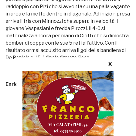
raddoppio con Pizi che si avventa su una palla vagante
in area e la mette dentro in diagonale. Ad inizio ripresa
arriva il tris con Minnozzi che supera in velocità il
giovane Vespasiani e fredda Pirozzi. Il 4-0 si
materializza ancora per mano di Ciotti che si dimostra
bomber di coppa con le sue 5 reti all'attivo. Con il
risultato ormai acquisito arriva il gol della bandiera di
De Panicis e il 5-1 finale firmato Rosa.
X
Enrico Tassotti