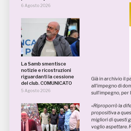
6 Agosto 2026
La Samb smentisce
notizie e ricostruzioni
riguardanti la cessione
Già in archivio il 
del club. COMUNICATO
all’impegno di dom
5 Agosto 2026
sull’impegno, per l
«
Riproporrò la dif
propositiva a ques
migliori di questi 
voglio aspettare. 