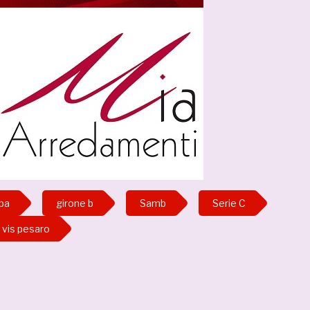
pa
girone b
Samb
Serie C
vis pesaro