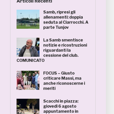
Articoli Recenti
Samb, ripresi gli
allenamenti: doppia
seduta al Ciarrocchi. A
parte Tunjov
La Samb smentisce
notizie e ricostruzioni
riguardanti la
cessione del club.
COMUNICATO
FOCUS – Giusto
criticare Massi, ma
anche riconoscerne i
meriti
Scacchi in piazza:
giovedì 6 agosto
appuntamento in