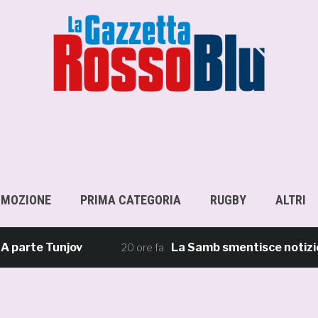
OMOZIONE
PRIMA CATEGORIA
RUGBY
ALTRI
te Tunjov
La Samb smentisce notizie e rico
20 ore fa