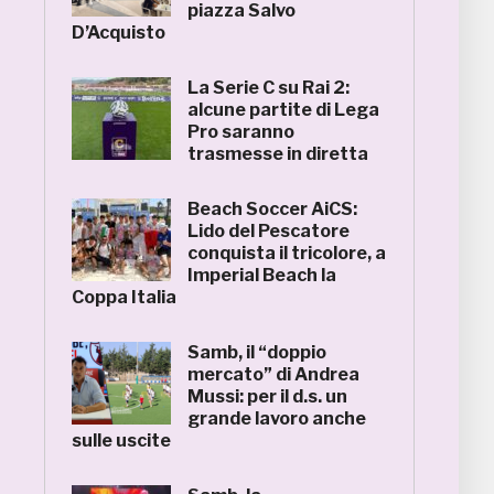
piazza Salvo
D’Acquisto
La Serie C su Rai 2:
alcune partite di Lega
Pro saranno
trasmesse in diretta
Beach Soccer AiCS:
Lido del Pescatore
conquista il tricolore, a
Imperial Beach la
Coppa Italia
Samb, il “doppio
mercato” di Andrea
Mussi: per il d.s. un
grande lavoro anche
sulle uscite