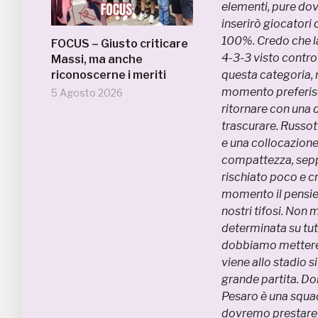
elementi, pure dov
inserirò giocatori
100%. Credo che la
FOCUS – Giusto criticare
4-3-3 visto contro
Massi, ma anche
riconoscerne i meriti
questa categoria,
momento preferisco
5 Agosto 2026
ritornare con una 
trascurare. Russott
e una collocazione
compattezza, sep
rischiato poco e c
momento il pensie
nostri tifosi. Non
determinata su tutt
dobbiamo mettere d
viene allo stadio s
grande partita. Do
Pesaro è una squad
dovremo prestare g