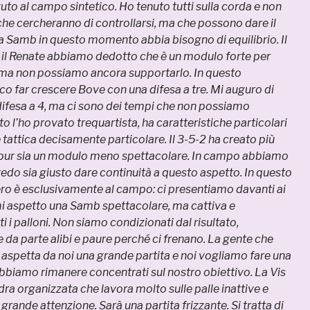
uto al campo sintetico. Ho tenuto tutti sulla corda e non
 che cercheranno di controllarsi, ma che possono dare il
 Samb in questo momento abbia bisogno di equilibrio. Il
 il Renate abbiamo dedotto che è un modulo forte per
 ma non possiamo ancora supportarlo. In questo
 far crescere Bove con una difesa a tre. Mi auguro di
difesa a 4, ma ci sono dei tempi che non possiamo
o l’ho provato trequartista, ha caratteristiche particolari
 tattica decisamente particolare. Il 3-5-2 ha creato più
pur sia un modulo meno spettacolare. In campo abbiamo
redo sia giusto dare continuità a questo aspetto. In questo
ro è esclusivamente al campo: ci presentiamo davanti ai
 mi aspetto una Samb spettacolare, ma cattiva e
i i palloni. Non siamo condizionati dal risultato,
a parte alibi e paure perché ci frenano. La gente che
i aspetta da noi una grande partita e noi vogliamo fare una
bbiamo rimanere concentrati sul nostro obiettivo. La Vis
ra organizzata che lavora molto sulle palle inattive e
rande attenzione. Sarà una partita frizzante. Si tratta di