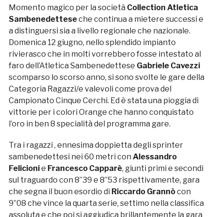
Momento magico per la società
Collection Atletica
Sambenedettese
che continua a mietere successi e
a distinguersi sia a livello regionale che nazionale.
Domenica 12 giugno, nello splendido impianto
rivierasco che in molti vorrebbero fosse intestato al
faro dell’Atletica Sambenedettese
Gabriele Cavezzi
scomparso lo scorso anno, si sono svolte le gare della
Categoria Ragazzi/e valevoli come prova del
Campionato Cinque Cerchi. Ed è stata una pioggia di
vittorie per i colori Orange che hanno conquistato
l’oro in ben 8 specialità del programma gare.
Tra i ragazzi , ennesima doppietta degli sprinter
sambenedettesi nei 60 metri con
Alessandro
Felicioni
e
Francesco Capparè
, giunti primi e secondi
sul traguardo con 8”39 e 8”53 rispettivamente, gara
che segna il buon esordio di
Riccardo Grannò
con
9”08 che vince la quarta serie, settimo nella classifica
assoluta e che poi si aggiudica brillantemente la gara