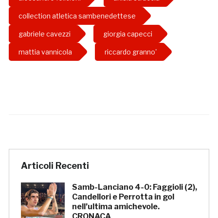
collection atletica sambenedettese
gabriele cavezzi
giorgia capecci
mattia vannicola
riccardo granno'
Articoli Recenti
Samb-Lanciano 4-0: Faggioli (2),
Candellori e Perrotta in gol
nell’ultima amichevole.
CRONACA