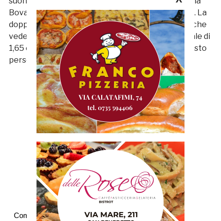
suon di record sociale con un balzo di 1,60 e Cristina
Bovara seconda con il nuovo personal best di 1,53. La
doppietta viene ribadita anche tra i Cadetti, gara che
vede Mattia Alesiani al primo posto con il personale di
1,65 e Matteo Collini secondo con 1,45, anche questo
personal best.
Commenti