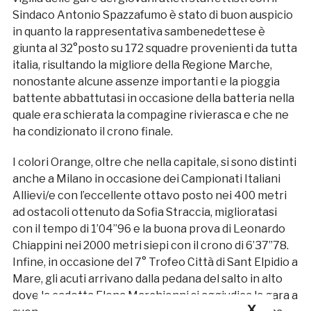
Sindaco Antonio Spazzafumo è stato di buon auspicio
in quanto la rappresentativa sambenedettese è
giunta al 32°posto su 172 squadre provenienti da tutta
italia, risultando la migliore della Regione Marche,
nonostante alcune assenze importanti e la pioggia
battente abbattutasi in occasione della batteria nella
quale era schierata la compagine rivierasca e che ne
ha condizionato il crono finale.
I colori Orange, oltre che nella capitale, si sono distinti
anche a Milano in occasione dei Campionati Italiani
Allievi/e con l’eccellente ottavo posto nei 400 metri
ad ostacoli ottenuto da Sofia Straccia, miglioratasi
con il tempo di 1’04”96 e la buona prova di Leonardo
Chiappini nei 2000 metri siepi con il crono di 6’37”78.
Infine, in occasione del 7° Trofeo Città di Sant Elpidio a
Mare, gli acuti arrivano dalla pedana del salto in alto
dove la cadetta Elena Marchionni si aggiudica la gara a
X