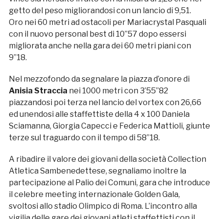
getto del peso migliorandosi con un lancio di 9,51.
Oro nei 60 metri ad ostacoli per Mariacrystal Pasquali
con il nuovo personal best di 10”57 dopo essersi
migliorata anche nella gara dei 60 metri piani con
9”18.
Nel mezzofondo da segnalare la piazza d’onore di
Anisia Straccia
nei 1000 metri con 3’55”82
piazzandosi poi terza nel lancio del vortex con 26,66
ed unendosi alle staffettiste della 4 x 100 Daniela
Sciamanna, Giorgia Capecci e Federica Mattioli, giunte
terze sul traguardo con il tempo di 58”18.
A ribadire il valore dei giovani della società Collection
Atletica Sambenedettese, segnaliamo inoltre la
partecipazione al Palio dei Comuni, gara che introduce
il celebre meeting internazionale Golden Gala,
svoltosi allo stadio Olimpico di Roma. L’incontro alla
vigilia delle gare dei giovani atleti staffettisti con il