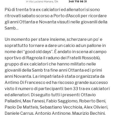
Più di trenta tra ex calciatori ed allenatori si sono
ritrovati sabato scorso a Porto d’Ascoli per ricordare
gli anni Ottanta e Novanta vissuti nelle giovanili della
Samb…
Un momento per stare insieme, scherzare un po’ e
soprattutto tornare a dare un calcio ad un pallone in
nome dei “good old days”. È andato in scena al campo
sportivo di Ragnola il raduno dei Fratelli Rossoblù,
gruppo di ex calciatori che hanno militato nelle
giovanili della Samb tra fine anni Ottanta ed i primi
anni Novanta. La rimpatriata è stata organizzata da
Antimo Di Francesco ed ha riscosso grande successo
visto il numero di partecipanti: ben 33 tra ex calciatori
ed allenatori. Di seguito tutti i presenti: Ottavio
Palladini, Max Fanesi, Fabio Saggiomo, Roberto Beni,
Paolo De Matteis, Sebastiano Vecchiola, Alex Olivieri,
Daniele Carrus, Antonio Antinone, Maurizio Bechini,