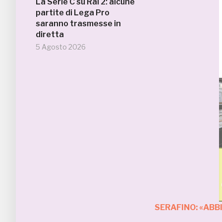
La Serie C su Rai 2: alcune
partite di Lega Pro
saranno trasmesse in
diretta
5 Agosto 2026
SERAFINO: «ABB