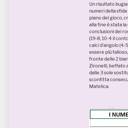
Un risultato bugia
numeri della sfida
piano del gioco, c
alla fine è stata l
conclusioni dei ro
(19-8, 10-4 il conto
calci d’angolo (4-
essere più falloso
fronte delle 2 bia
Zironelli, beffato
dalle 3 sole sostit
sconfitta consecut
Matelica.