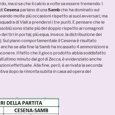
rdo, ma si sa che il calcio a volte sa essere tremendo. I
 di
Cesena
parlano di una
Samb
che ha dominato sul
reando molte più occasioni rispetto ai suoi avversari, ma
a squadra di Viali a prendersi i tre punti. E pensare che le
ssoblù sono state più del doppio rispetto ai romagnoli
 dei tiri in porta); più equa, invece, la distribuzione dei
5). Sul piano comportamentale il Cesena è risultato
, anche se alla fine la Samb ha incassato 4 ammonizioni a
nconere. Il fatto che il gioco prodotto abbia soddisfatto
 all’ultimo minuto dal gol di Zecca, è evidenziato anche
uzioni effettuate. Alla fine, però, è arrivata la seconda
iva dopo la rimonta subita in casa ad opera del