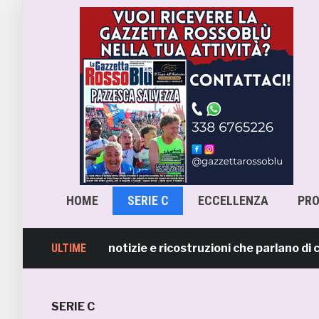
HOME
SERIE C
ECCELLENZA
PR
 smentisce notizie e ricostruzioni che parlano di cessio
ULTIME
SERIE C