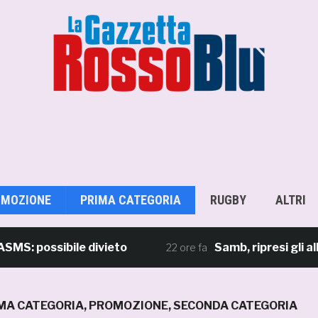
OMOZIONE
PRIMA CATEGORIA
RUGBY
ALTRI
possibile divieto
Samb, ripresi gli allenam
22 ore fa
MA CATEGORIA
,
PROMOZIONE
,
SECONDA CATEGORIA