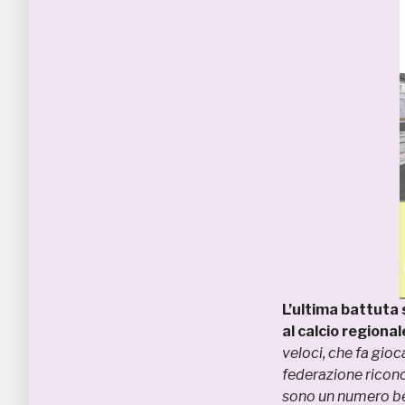
L’ultima battuta s
al calcio regional
veloci, che fa gioc
federazione ricono
sono un numero ben