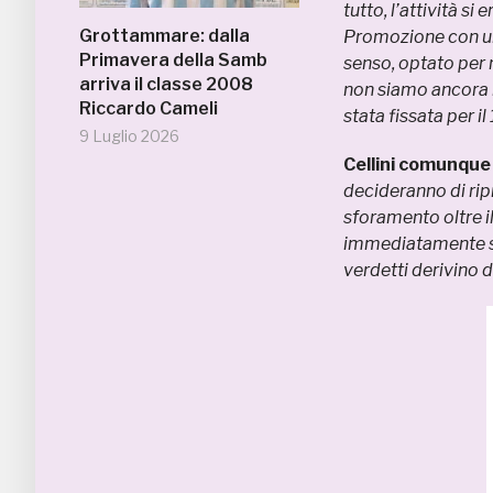
tutto, l’attività si
Grottammare: dalla
Promozione con una
Primavera della Samb
senso, optato per 
arriva il classe 2008
non siamo ancora i
Riccardo Cameli
stata fissata per i
9 Luglio 2026
Cellini comunque 
decideranno di ri
sforamento oltre i
immediatamente suc
verdetti derivino 