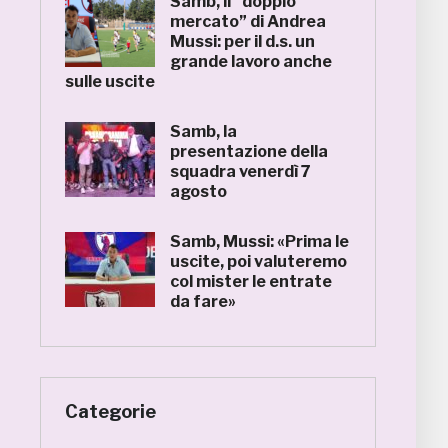
Samb, il “doppio
mercato” di Andrea
Mussi: per il d.s. un
grande lavoro anche
sulle uscite
Samb, la
presentazione della
squadra venerdì 7
agosto
Samb, Mussi: «Prima le
uscite, poi valuteremo
col mister le entrate
da fare»
Categorie