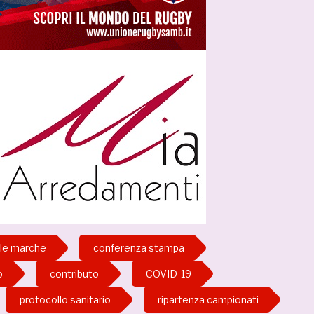
ale marche
conferenza stampa
o
contributo
COVID-19
protocollo sanitario
ripartenza campionati