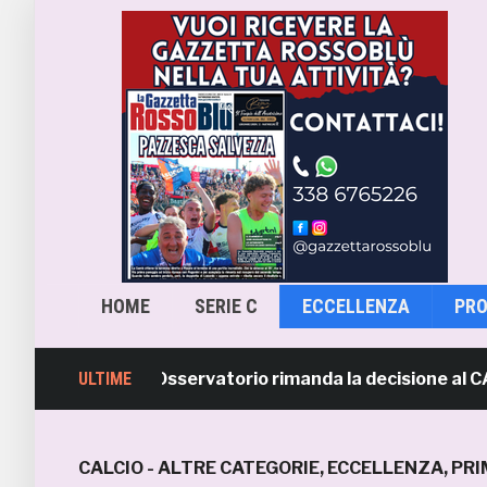
HOME
SERIE C
ECCELLENZA
PR
ra-Samb, l’Osservatorio rimanda la decisione al CASMS: 
ULTIME
CALCIO - ALTRE CATEGORIE
,
ECCELLENZA
,
PRI