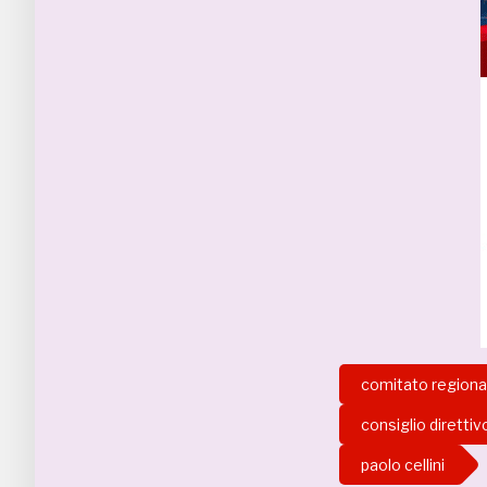
comitato region
consiglio direttiv
paolo cellini