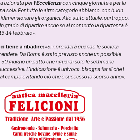
 era azionata per
l’Eccellenza
con cinque giornate e per la
 sola. Per tutte le altre categorie abbiamo, con buon
ridimensionare gli organici.
Allo stato attuale, purtroppo,
n grado di ripartire anche se al momento la ripartenza è
l 13-14 febbraio
».
ci tiene a ribadire:
«
Si riprenderà quando le società
prendere.
Da Roma è stato previsto anche un possibile
l 30 giugno un patto che riguardi solo le settimane
cessive. L’indicazione è univoca, bisogna far sì che i
dal campo evitando ciò che è successo lo scorso anno
».