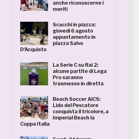
anche riconoscerne i
meriti
Scacchi in piazza:
giovedì 6 agosto
appuntamento in
piazza Salvo
D’Acquisto
La Serie C su Rai 2:
alcune partite di Lega
Pro saranno
trasmesse in diretta
Beach Soccer AiCS:
Lido del Pescatore
conquista il tricolore, a
Imperial Beach la
Coppa Italia