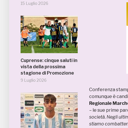
15 Luglio 2026
Cuprense: cinque saluti in
vista della prossima
stagione di Promozione
9 Luglio 2026
Conferenza stamp
comunque è candid
Regionale March
– le sue prime par
società. Negli ult
stiamo combattend