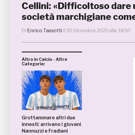
Cellini: «Difficoltoso dare
società marchigiane come
Di
Enrico Tassotti
il
30 Dicembre 2020 alle 18:50
Altro in Calcio - Altre
Categorie:
Grottammare altri due
innesti: arrivano i giovani
Nannuzzi e Fradiani