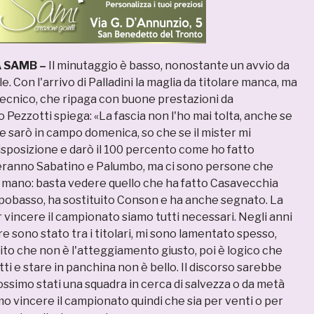
A SAMB –
Il minutaggio è basso, nonostante un avvio da
e. Con l'arrivo di Palladini la maglia da titolare manca, ma
 tecnico, che ripaga con buone prestazioni da
Pezzotti spiega: «La fascia non l'ho mai tolta, anche se
se sarò in campo domenica, so che se il mister mi
isposizione e darò il 100 percento come ho fatto
heranno Sabatino e Palumbo, ma ci sono persone che
mano: basta vedere quello che ha fatto Casavecchia
pobasso, ha sostituito Conson e ha anche segnato. La
 vincere il campionato siamo tutti necessari. Negli anni
 sono stato tra i titolari, mi sono lamentato spesso,
to che non è l'atteggiamento giusto, poi è logico che
tti e stare in panchina non è bello. Il discorso sarebbe
ossimo stati una squadra in cerca di salvezza o da metà
mo vincere il campionato quindi che sia per venti o per