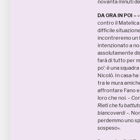
novanta minuti de
DA ORA IN POI –
«
contro il Matelica 
difficile situazio
incontreremo un Is
intenzionato a no
assolutamente dist
farà di tutto per m
po': è una squadra
Nicolò. In casa ha
tra le mura amich
affrontare Fano e
loro che noi. –
Con 
Rieti che fu battut
biancoverdi –
. No
perdemmo uno spar
sospeso».