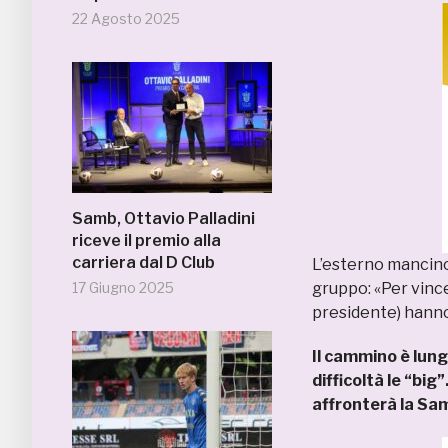
22 Agosto 2025
Samb, Ottavio Palladini
riceve il premio alla
carriera dal D Club
L’esterno mancino
17 Giugno 2025
gruppo: «Per vince
presidente) hanno
Il cammino è lun
difficoltà le “big
affronterà la Sam