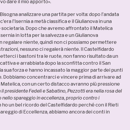
vo dare il mio apporto».
Bisogna analizzare una partita per volta: dopo l'andata
c'era l'Isernia a metà classifica e il Giulianova in una
ne societaria. Dopo che avremo affrontato il Matelica
ernia in lotta per la salvezza e un Giulianova
n regalare niente, quindi non ci possiamo permettere
razioni, nessuno ci regalerà niente. Il Castelfidardo
etterci i bastoni tra le ruote, non fanno risultato da un
 cattiva e arrabbiata dopo la sconfitta contro il San
 la sua forza e hanno incassato la maggior parte dei punti
e. Dobbiamo concentrarci e vincere prima di arrivare ad
 Matelica, con un certo distacco avranno più pressione
il presidente Fedeli e Sabatino, Pezzotti era nella rosa del
o nello spareggio in eccellenza, proprio contro i
n ho un bel ricordo del Castelfidardo perché con il Rieti
eggio di Eccellenza, abbiamo ancora dei conti in