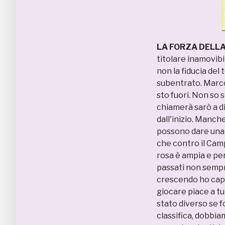
LA FORZA DELL
titolare inamovibil
non la fiducia del
subentrato. Marco 
sto fuori. Non so 
chiamerà sarò a d
dall'inizio. Manc
possono dare una 
che contro il Cam
rosa è ampia e per
passati non sempre
crescendo ho capi
giocare piace a tu
stato diverso se f
classifica, dobbia