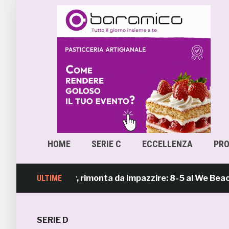
HOME
SERIE C
ECCELLENZA
PR
ach Soccer, rimonta da impazzire: 8-5 al We Beach Catan
ULTIME
SERIE D