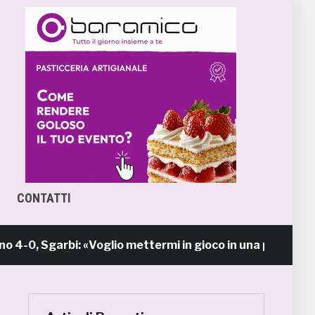
CONTATTI
Sgarbi: «Voglio mettermi in gioco in una piazza calda c