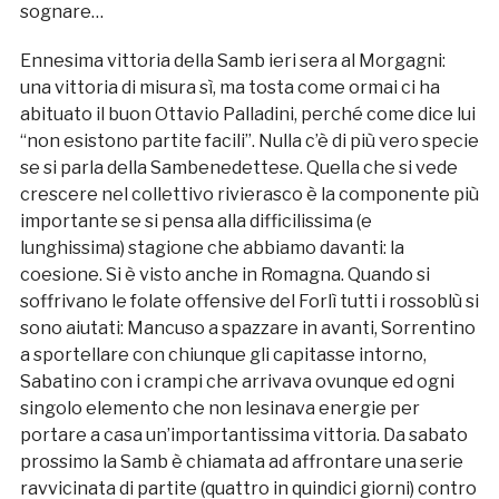
sognare…
Ennesima vittoria della Samb ieri sera al Morgagni:
una vittoria di misura sì, ma tosta come ormai ci ha
abituato il buon Ottavio Palladini, perché come dice lui
“non esistono partite facili”. Nulla c’è di più vero specie
se si parla della Sambenedettese. Quella che si vede
crescere nel collettivo rivierasco è la componente più
importante se si pensa alla difficilissima (e
lunghissima) stagione che abbiamo davanti: la
coesione. Si è visto anche in Romagna. Quando si
soffrivano le folate offensive del Forlì tutti i rossoblù si
sono aiutati: Mancuso a spazzare in avanti, Sorrentino
a sportellare con chiunque gli capitasse intorno,
Sabatino con i crampi che arrivava ovunque ed ogni
singolo elemento che non lesinava energie per
portare a casa un’importantissima vittoria. Da sabato
prossimo la Samb è chiamata ad affrontare una serie
ravvicinata di partite (quattro in quindici giorni) contro