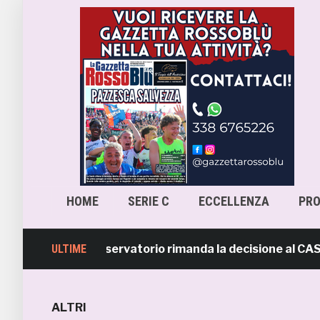
HOME
SERIE C
ECCELLENZA
PR
-Samb, l’Osservatorio rimanda la decisione al CASMS: pos
ULTIME
ALTRI