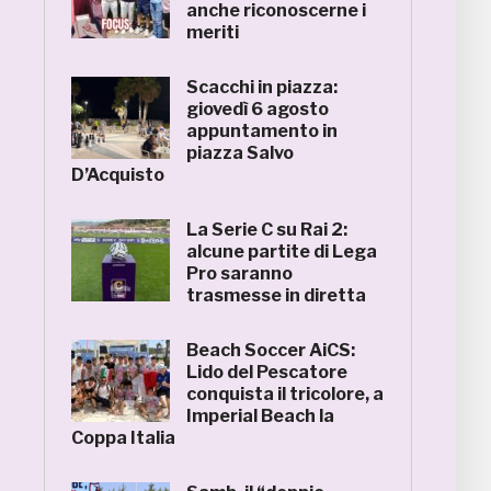
anche riconoscerne i
meriti
Scacchi in piazza:
giovedì 6 agosto
appuntamento in
piazza Salvo
D’Acquisto
La Serie C su Rai 2:
alcune partite di Lega
Pro saranno
trasmesse in diretta
Beach Soccer AiCS:
Lido del Pescatore
conquista il tricolore, a
Imperial Beach la
Coppa Italia