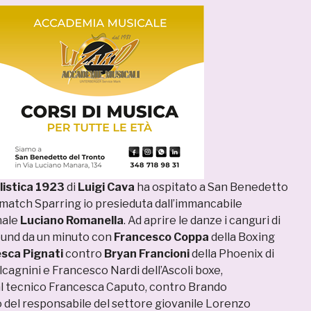
listica 1923
di
Luigi Cava
ha ospitato a San Benedetto
2 match Sparring io presieduta dall’immancabile
nale
Luciano Romanella
. Ad aprire le danze i canguri di
ound da un minuto con
Francesco Coppa
della Boxing
sca Pignati
contro
Bryan Francioni
della Phoenix di
cagnini e Francesco Nardi dell’Ascoli boxe,
 tecnico Francesca Caputo, contro Brando
io del responsabile del settore giovanile Lorenzo