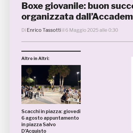
Boxe giovanile: buon succe
organizzata dall’Accademi
Di
Enrico Tassotti
il
6 Maggio 2025 alle 0:30
Altro in Altri:
Scacchi in piazza: giovedì
6 agosto appuntamento
in piazza Salvo
D’Acquisto