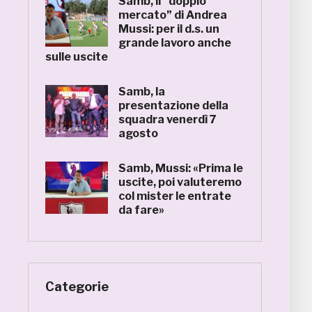
Samb, il “doppio
mercato” di Andrea
Mussi: per il d.s. un
grande lavoro anche
sulle uscite
Samb, la
presentazione della
squadra venerdì 7
agosto
Samb, Mussi: «Prima le
uscite, poi valuteremo
col mister le entrate
da fare»
Categorie