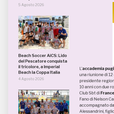
5 Agosto 2026
Beach Soccer AiCS: Lido
del Pescatore conquista
il tricolore, a Imperial
L’
accademia pugi
Beach la Coppa Italia
una riunione di 1
4 Agosto 2026
presidente regio
10 anni con due r
Club Sbt di
France
Fano di Nelson Cal
accompagnato dal
Alessandrini, figl