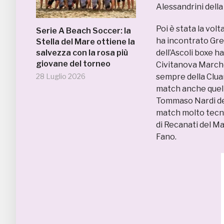
Alessandrini della
Poi è stata la volta
Serie A Beach Soccer: la
ha incontrato Gre
Stella del Mare ottiene la
salvezza con la rosa più
dell’Ascoli boxe h
giovane del torneo
Civitanova Marche
28 Luglio 2026
sempre della Cluan
match anche quel
Tommaso Nardi del
match molto tecni
di Recanati del M
Fano.