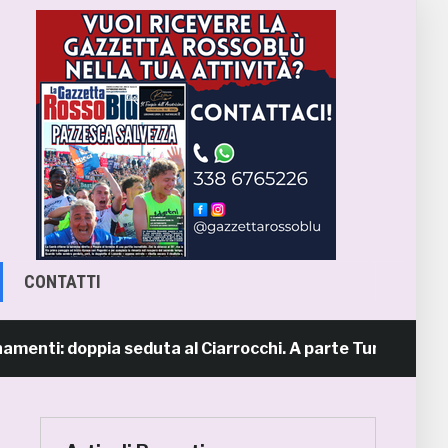
CONTATTI
i: doppia seduta al Ciarrocchi. A parte Tunjov
1 gior