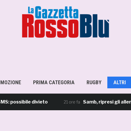
OMOZIONE
PRIMA CATEGORIA
RUGBY
ALTRI
sibile divieto
Samb, ripresi gli allenament
21 ore fa