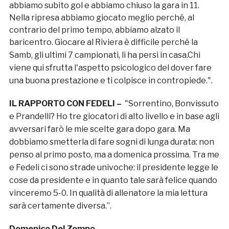
abbiamo subito gol e abbiamo chiuso la gara in 11.
Nella ripresa abbiamo giocato meglio perché, al
contrario del primo tempo, abbiamo alzato il
baricentro. Giocare al Riviera è difficile perché la
Samb, gli ultimi 7 campionati, li ha persi in casa.
Chi
viene qui sfrutta l'aspetto psicologico del dover fare
una buona prestazione e ti colpisce in contropiede.".
IL RAPPORTO CON FEDELI –
"
Sorrentino, Bonvissuto
e Prandelli? Ho tre giocatori di alto livello
e in base agli
avversari farò le mie scelte gara dopo gara. Ma
dobbiamo smetterla di fare sogni di lunga durata: non
penso al primo posto, ma a domenica prossima. Tra me
e Fedeli ci sono strade univoche: il presidente legge le
cose da presidente e in quanto tale sarà felice quando
vinceremo 5-0. In qualità di allenatore la mia lettura
sarà certamente diversa.”.
Domenico Del Zompo