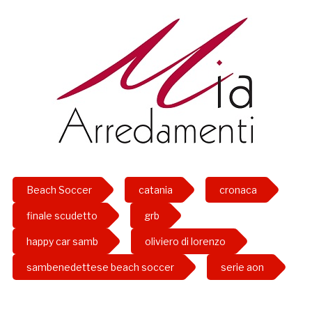
Beach Soccer
catania
cronaca
finale scudetto
grb
happy car samb
oliviero di lorenzo
sambenedettese beach soccer
serie aon