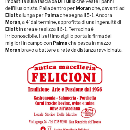
imbastita sulla fascia da
Di
Tullio
che veste i panni
dell’illusionista. Palla dentro per
Moran
che, davanti ad
Eliott
allunga per
Palma
che segna il 5-1. Ancora
Moran
, a 4′ dal termine, approfitta di una ingenuità di
Eliott
in area e realizza il 6-1. Terracina è
irriconoscibile. Il settimo sigillo porta la firma dei
migliori in campo con
Palma
che pesca in mezzo
Moran
bravo a battere a rete da distanza ravvicinata.