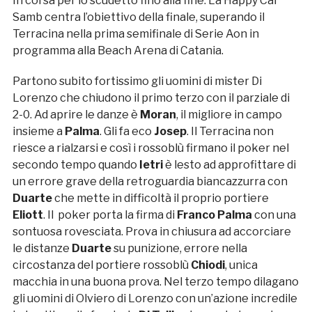
In corsa per lo scudetto fino alla fine. La Happy Car
Samb centra l’obiettivo della finale, superando il
Terracina nella prima semifinale di Serie Aon in
programma alla Beach Arena di Catania.
Partono subito fortissimo gli uomini di mister Di
Lorenzo che chiudono il primo terzo con il parziale di
2-0. Ad aprire le danze è
Moran
, il migliore in campo
insieme a
Palma
. Gli fa eco
Josep
. Il Terracina non
riesce a rialzarsi e così i rossoblù firmano il poker nel
secondo tempo quando
Ietri
è lesto ad approfittare di
un errore grave della retroguardia biancazzurra con
Duarte
che mette in difficoltà il proprio portiere
Eliott
. Il poker porta la firma di
Franco
Palma
con una
sontuosa rovesciata. Prova in chiusura ad accorciare
le distanze
Duarte
su punizione, errore nella
circostanza del portiere rossoblù
Chiodi
, unica
macchia in una buona prova. Nel terzo tempo dilagano
gli uomini di Olviero di Lorenzo con un’azione incredile