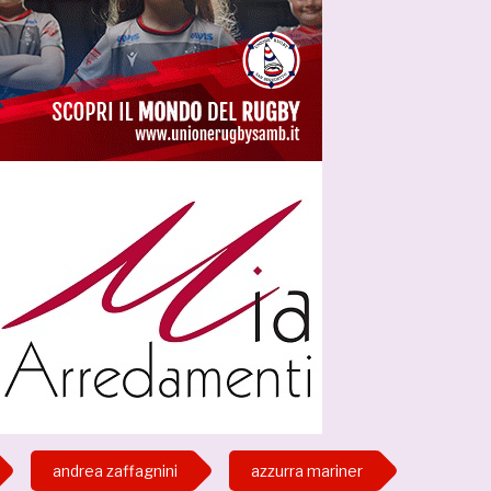
andrea zaffagnini
azzurra mariner