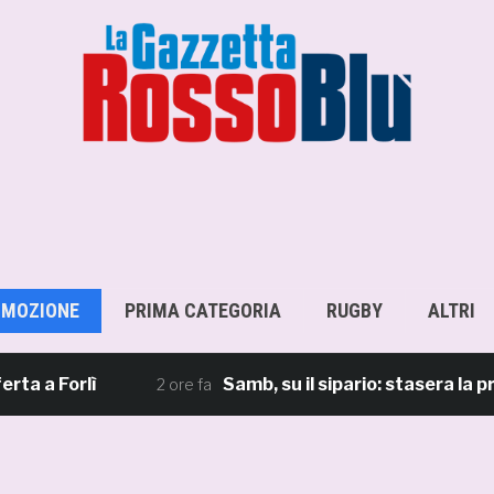
OMOZIONE
PRIMA CATEGORIA
RUGBY
ALTRI
Forlì
Samb, su il sipario: stasera la presen
2 ore fa