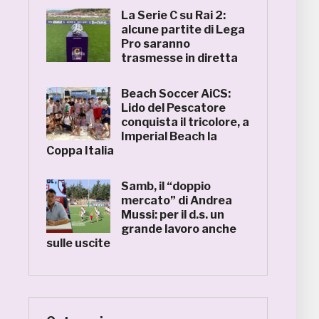
La Serie C su Rai 2:
alcune partite di Lega
Pro saranno
trasmesse in diretta
Beach Soccer AiCS:
Lido del Pescatore
conquista il tricolore, a
Imperial Beach la
Coppa Italia
Samb, il “doppio
mercato” di Andrea
Mussi: per il d.s. un
grande lavoro anche
sulle uscite