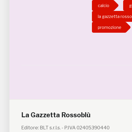
calcio
g
la gazzetta rosso
promozione
La Gazzetta Rossoblù
Editore: BLT s.r.l.s. - P.IVA 02405390440