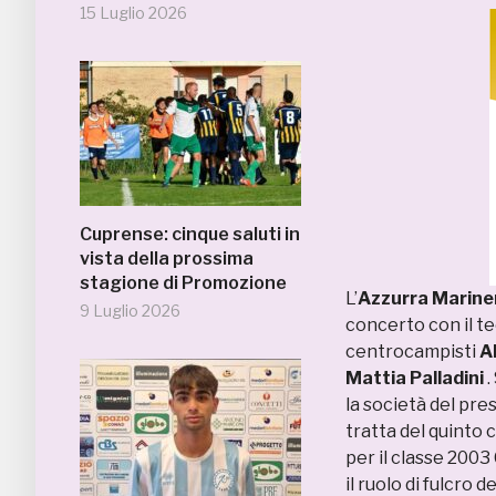
15 Luglio 2026
Cuprense: cinque saluti in
vista della prossima
stagione di Promozione
L’
Azzurra Marine
9 Luglio 2026
concerto con il t
centrocampisti
A
Mattia Palladini
.
la società del pre
tratta del quint
per il classe 2003
il ruolo di fulcro d