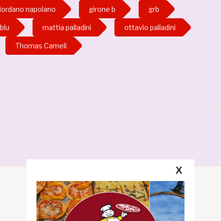
iordano napolano
girone b
grb
blu
mattia palladini
ottavio palladini
Thomas Cameli
X
Segui la GRB
Facebook