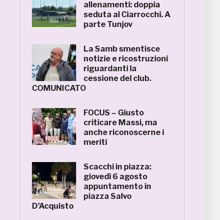
allenamenti: doppia
seduta al Ciarrocchi. A
parte Tunjov
La Samb smentisce
notizie e ricostruzioni
riguardanti la
cessione del club.
COMUNICATO
FOCUS – Giusto
criticare Massi, ma
anche riconoscerne i
meriti
Scacchi in piazza:
giovedì 6 agosto
appuntamento in
piazza Salvo
D’Acquisto