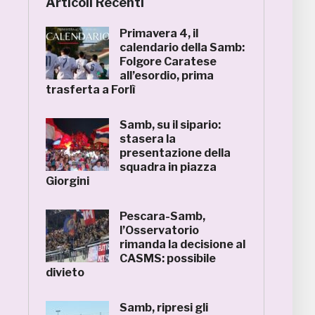
Articoli Recenti
Primavera 4, il
calendario della Samb:
Folgore Caratese
all’esordio, prima
trasferta a Forlì
Samb, su il sipario:
stasera la
presentazione della
squadra in piazza
Giorgini
Pescara-Samb,
l’Osservatorio
rimanda la decisione al
CASMS: possibile
divieto
Samb, ripresi gli