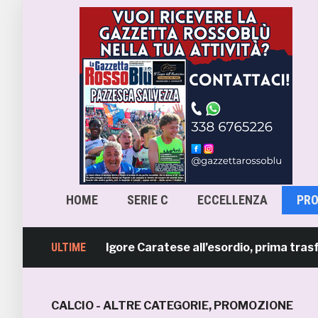
HOME
SERIE C
ECCELLENZA
PR
ella Samb: Folgore Caratese all’esordio, prima trasferta a 
ULTIME
CALCIO - ALTRE CATEGORIE
,
PROMOZIONE