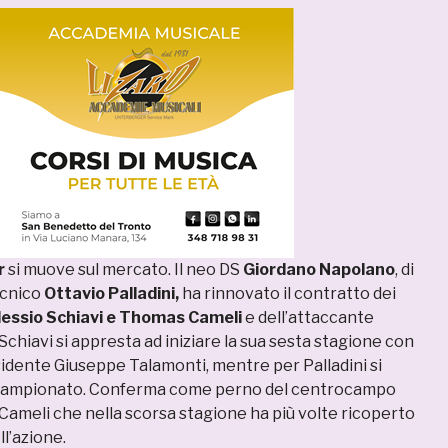
r
si muove sul mercato. Il neo DS
Giordano Napolano
, di
ecnico
Ottavio Palladini,
ha rinnovato il contratto dei
lessio Schiavi e Thomas Cameli
e dell’attaccante
 Schiavi si appresta ad iniziare la sua sesta stagione con
sidente Giuseppe Talamonti, mentre per Palladini si
o campionato. Conferma come perno del centrocampo
 Cameli che nella scorsa stagione ha più volte ricoperto
ell’azione.