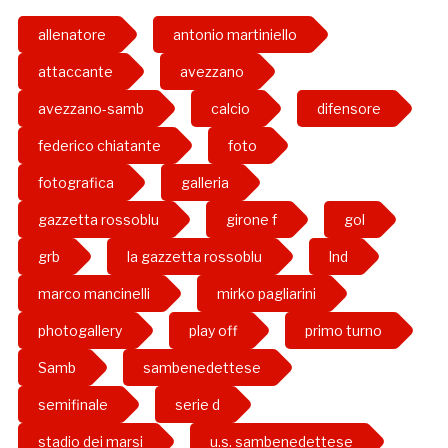
allenatore
antonio martiniello
attaccante
avezzano
avezzano-samb
calcio
difensore
federico chiatante
foto
fotografica
galleria
gazzetta rossoblu
girone f
gol
grb
la gazzetta rossoblu
lnd
marco mancinelli
mirko pagliarini
photogallery
play off
primo turno
Samb
sambenedettese
semifinale
serie d
stadio dei marsi
u.s. sambenedettese