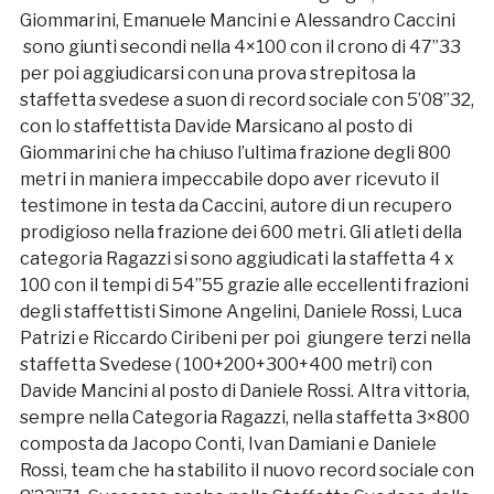
Giommarini, Emanuele Mancini e Alessandro Caccini
sono giunti secondi nella 4×100 con il crono di 47”33
per poi aggiudicarsi con una prova strepitosa la
staffetta svedese a suon di record sociale con 5’08”32,
con lo staffettista Davide Marsicano al posto di
Giommarini che ha chiuso l’ultima frazione degli 800
metri in maniera impeccabile dopo aver ricevuto il
testimone in testa da Caccini, autore di un recupero
prodigioso nella frazione dei 600 metri. Gli atleti della
categoria Ragazzi si sono aggiudicati la staffetta 4 x
100 con il tempi di 54”55 grazie alle eccellenti frazioni
degli staffettisti Simone Angelini, Daniele Rossi, Luca
Patrizi e Riccardo Ciribeni per poi giungere terzi nella
staffetta Svedese ( 100+200+300+400 metri) con
Davide Mancini al posto di Daniele Rossi. Altra vittoria,
sempre nella Categoria Ragazzi, nella staffetta 3×800
composta da Jacopo Conti, Ivan Damiani e Daniele
Rossi, team che ha stabilito il nuovo record sociale con