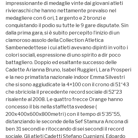
impressionante di medaglie vinte dai giovani atleti
rivieraschi che hanno nettamente prevalso nel
medagliere con 6 ori, 1 argento e 2 bronzi e
conquistando il podio su tutte le 9 gare disputate. Sin
dalla prima gara, si è subito percepito l’inizio di un
clamoroso assolo della Collection Atletica
Sambenedettese i cui atleti avevano dipinti in volto i
colori sociali, espressione di uno spirito a dir poco
battagliero. Doppio ed esaltante successo delle
Cadette Arianna Bruno, Isabel Ruggieri, Lara Prosperi
e la neo primatista nazionale indoor Emma Silvestri
che si sono aggiudicate la 4×100 con il crono di 51“43
che sbriciola il precedente record sociale di 52”23
risalente al 2008. Le quattro frecce Orange hanno
concesso il bis nella staffetta svedese (
200x400x600x800metri ) con il tempo di 5’35”55,
distanziando le seconde della Sef Stamura Ancona di
ben 31 secondi e ritoccando di sei secondi il record
sociale. Gli atleti Cadetti Stefano Cugnigni, Edoardo