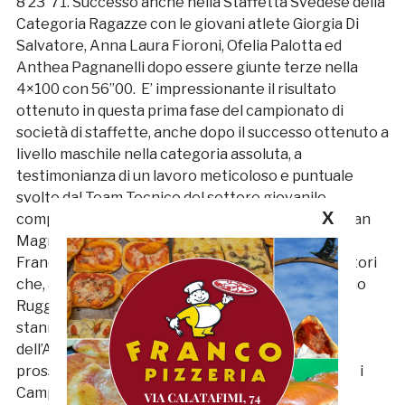
8’23”71. Successo anche nella Staffetta Svedese della
Categoria Ragazze con le giovani atlete Giorgia Di
Salvatore, Anna Laura Fioroni, Ofelia Palotta ed
Anthea Pagnanelli dopo essere giunte terze nella
4×100 con 56”00. E’ impressionante il risultato
ottenuto in questa prima fase del campionato di
società di staffette, anche dopo il successo ottenuto a
livello maschile nella categoria assoluta, a
testimonianza di un lavoro meticoloso e puntuale
svolto dal Team Tecnico del settore giovanile
X
composto da Anna Mancini e Patrizia Bruni, Cristian
Magno, Adalgisa Vecchiola, Peppe Giorgini e
Francesco Butteri, un gruppo qualificato di allenatori
che, anche grazie al supporto dirigenziale di Vinicio
Ruggieri, Stefano Cavezzi e Roberto Moscatelli,
stanno scrivendo bellissime pagine della storia
dell’Atletica Sambenedettese. Appuntamento al
prossimo week end ad Osimo dove si svolgeranno i
Campionati di Società di Prove multiple.