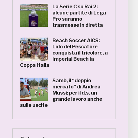
La Serie C su Rai 2:
alcune partite di Lega
Pro saranno
trasmesse in diretta
Beach Soccer AiCS:
Lido del Pescatore
conquista il tricolore, a
Imperial Beach la
Coppa Italia
Samb, il “doppio
mercato” di Andrea
Mussi: per il d.s. un
grande lavoro anche
sulle uscite