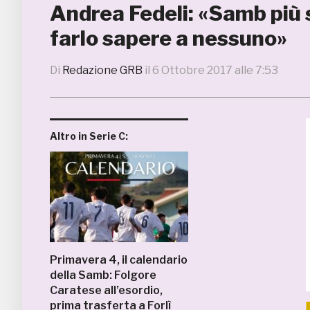
Andrea Fedeli: «Samb più 
farlo sapere a nessuno»
Di
Redazione GRB
il
6 Ottobre 2017 alle 7:53
Altro in Serie C:
Primavera 4, il calendario
della Samb: Folgore
Caratese all’esordio,
prima trasferta a Forlì