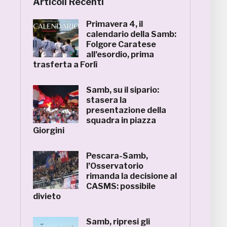
Articoli Recenti
Primavera 4, il
calendario della Samb:
Folgore Caratese
all’esordio, prima
trasferta a Forlì
Samb, su il sipario:
stasera la
presentazione della
squadra in piazza
Giorgini
Pescara-Samb,
l’Osservatorio
rimanda la decisione al
CASMS: possibile
divieto
Samb, ripresi gli