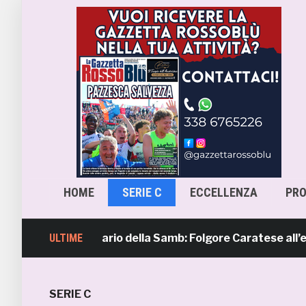
HOME
SERIE C
ECCELLENZA
PR
a 4, il calendario della Samb: Folgore Caratese all’esordio
ULTIME
SERIE C