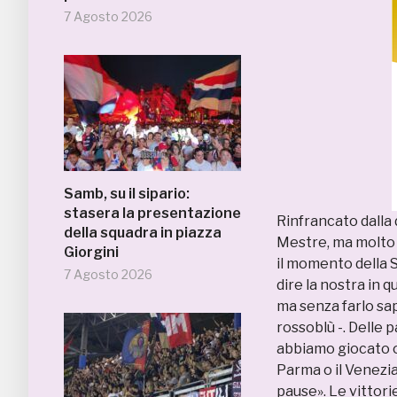
7 Agosto 2026
Samb, su il sipario:
stasera la presentazione
Rinfrancato dalla
della squadra in piazza
Mestre, ma molto 
Giorgini
il momento della S
7 Agosto 2026
dire la nostra in 
ma senza farlo sa
rossoblù -. Delle 
abbiamo giocato ot
Parma o il Venezi
pause». Le vittori