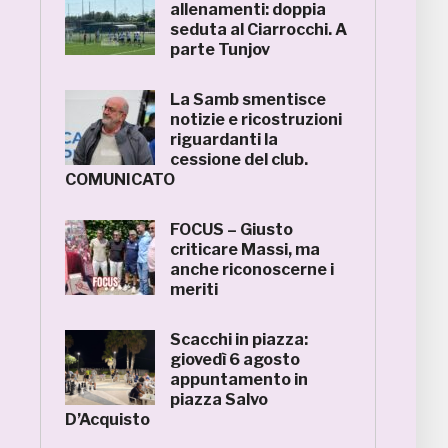
allenamenti: doppia
seduta al Ciarrocchi. A
parte Tunjov
La Samb smentisce
notizie e ricostruzioni
riguardanti la
cessione del club.
COMUNICATO
FOCUS – Giusto
criticare Massi, ma
anche riconoscerne i
meriti
Scacchi in piazza:
giovedì 6 agosto
appuntamento in
piazza Salvo
D’Acquisto