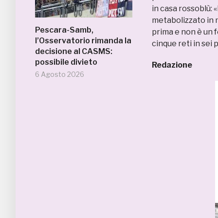
in casa rossoblù:
metabolizzato in m
Pescara-Samb,
prima e non è un 
l’Osservatorio rimanda la
cinque reti in sei
decisione al CASMS:
possibile divieto
Redazione
6 Agosto 2026