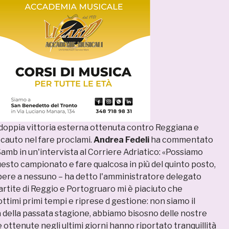
 doppia vittoria esterna ottenuta contro Reggiana e
cauto nel fare proclami.
Andrea Fedeli
ha commentato
amb in un'intervista al Corriere Adriatico: «Possiamo
questo campionato e fare qualcosa in più del quinto posto,
pere a nessuno – ha detto l'amministratore delegato
partite di Reggio e Portogruaro mi è piaciuto che
timi primi tempi e riprese d gestione: non siamo il
a della passata stagione, abbiamo bisosno delle nostre
e ottenute negli ultimi giorni hanno riportato tranquillità