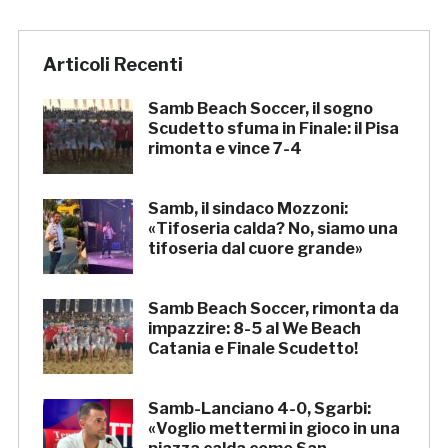
Articoli Recenti
Samb Beach Soccer, il sogno
Scudetto sfuma in Finale: il Pisa
rimonta e vince 7-4
Samb, il sindaco Mozzoni:
«Tifoseria calda? No, siamo una
tifoseria dal cuore grande»
Samb Beach Soccer, rimonta da
impazzire: 8-5 al We Beach
Catania e Finale Scudetto!
Samb-Lanciano 4-0, Sgarbi:
«Voglio mettermi in gioco in una