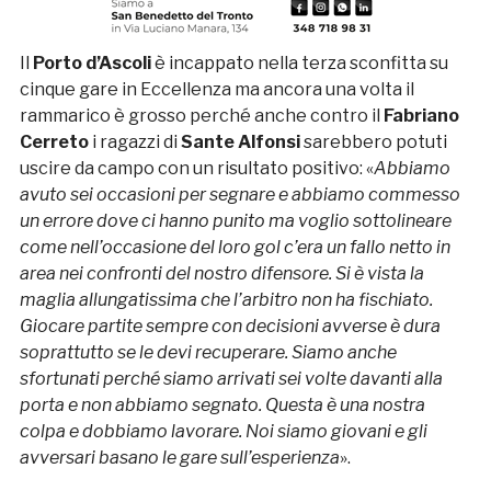
Il
Porto d’Ascoli
è incappato nella terza sconfitta su
cinque gare in Eccellenza ma ancora una volta il
rammarico è grosso perché anche contro il
Fabriano
Cerreto
i ragazzi di
Sante Alfonsi
sarebbero potuti
uscire da campo con un risultato positivo: «
Abbiamo
avuto sei occasioni per segnare e abbiamo commesso
un errore dove ci hanno punito ma voglio sottolineare
come nell’occasione del loro gol c’era un fallo netto in
area nei confronti del nostro difensore. Si è vista la
maglia allungatissima che l’arbitro non ha fischiato.
Giocare partite sempre con decisioni avverse è dura
soprattutto se le devi recuperare. Siamo anche
sfortunati perché siamo arrivati sei volte davanti alla
porta e non abbiamo segnato. Questa è una nostra
colpa e dobbiamo lavorare. Noi siamo giovani e gli
avversari basano le gare sull’esperienza
».