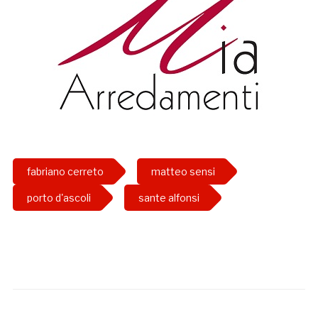
fabriano cerreto
matteo sensi
porto d'ascoli
sante alfonsi