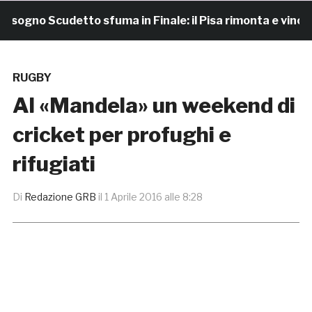
gno Scudetto sfuma in Finale: il Pisa rimonta e vince 7-4
RUGBY
Al «Mandela» un weekend di
cricket per profughi e
rifugiati
Di
Redazione GRB
il
1 Aprile 2016 alle 8:28