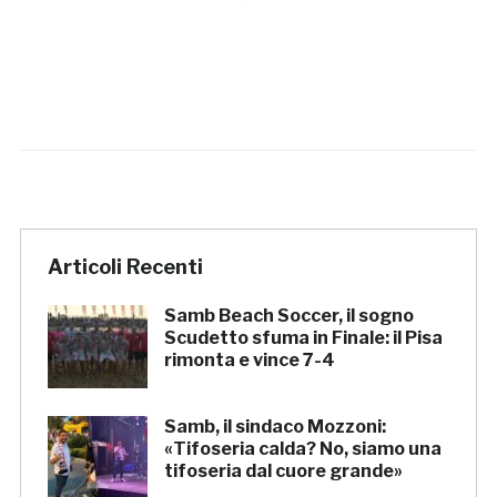
Articoli Recenti
Samb Beach Soccer, il sogno
Scudetto sfuma in Finale: il Pisa
rimonta e vince 7-4
Samb, il sindaco Mozzoni:
«Tifoseria calda? No, siamo una
tifoseria dal cuore grande»