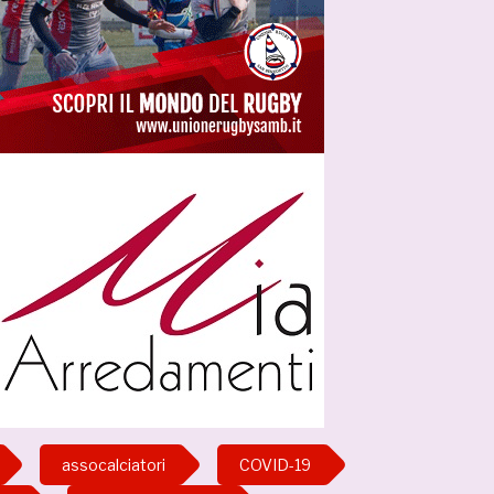
assocalciatori
COVID-19