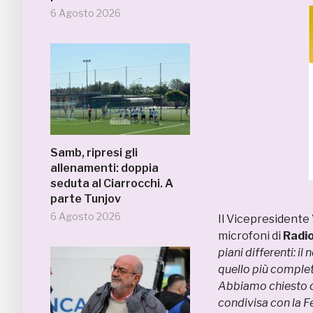
6 Agosto 2026
Samb, ripresi gli
allenamenti: doppia
seduta al Ciarrocchi. A
parte Tunjov
6 Agosto 2026
Il Vicepresidente
microfoni di
Radi
piani differenti: i
quello più complet
Abbiamo chiesto che
condivisa con la F