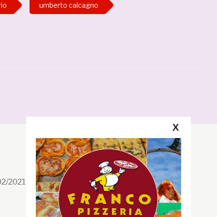
rio
umberto calcagno
X
Segui la GRB
Facebook
/02/2021 n. 199/2021
Instagram