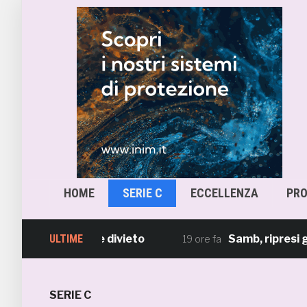
HOME
SERIE C
ECCELLENZA
PR
MS: possibile divieto
ULTIME
Samb, ripresi gli all
19 ore fa
SERIE C