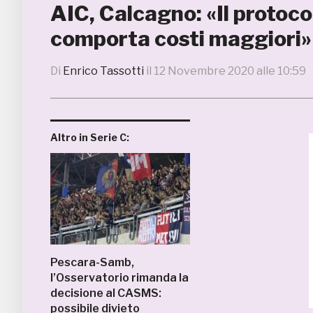
AIC, Calcagno: «Il protocol
comporta costi maggiori»
Di
Enrico Tassotti
il
12 Novembre 2020 alle 10:59
Altro in Serie C:
Pescara-Samb,
l’Osservatorio rimanda la
decisione al CASMS:
possibile divieto