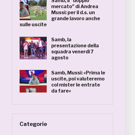
Samb, il “doppio
mercato” di Andrea
Mussi: per il d.s. un
grande lavoro anche
sulle uscite
Samb, la
presentazione della
squadra venerdì 7
agosto
Samb, Mussi: «Prima le
uscite, poi valuteremo
col mister le entrate
da fare»
Categorie