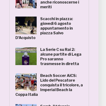
anche riconoscerne i
meriti
Scacchi in piazza:
giovedì 6 agosto
appuntamento in
piazza Salvo
D’Acquisto
La Serie C su Rai 2:
alcune partite di Lega
Pro saranno
trasmesse in diretta
Beach Soccer AiCS:
Lido del Pescatore
conquista il tricolore, a
Imperial Beach la
Coppa Italia