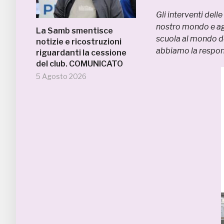
Gli interventi del
nostro mondo e ag
La Samb smentisce
scuola al mondo de
notizie e ricostruzioni
abbiamo la respons
riguardanti la cessione
del club. COMUNICATO
5 Agosto 2026