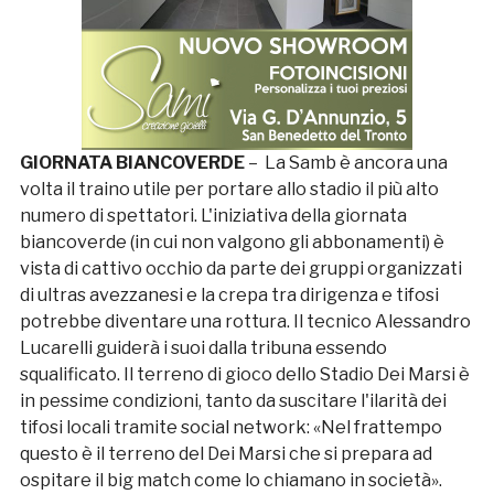
GIORNATA BIANCOVERDE
– La Samb è ancora una
volta il traino utile per portare allo stadio il più alto
numero di spettatori. L'iniziativa della giornata
biancoverde (in cui non valgono gli abbonamenti) è
vista di cattivo occhio da parte dei gruppi organizzati
di ultras avezzanesi e la crepa tra dirigenza e tifosi
potrebbe diventare una rottura. Il tecnico Alessandro
Lucarelli guiderà i suoi dalla tribuna essendo
squalificato. Il terreno di gioco dello Stadio Dei Marsi è
in pessime condizioni, tanto da suscitare l'ilarità dei
tifosi locali tramite social network: «Nel frattempo
questo è il terreno del Dei Marsi che si prepara ad
ospitare il big match come lo chiamano in società».