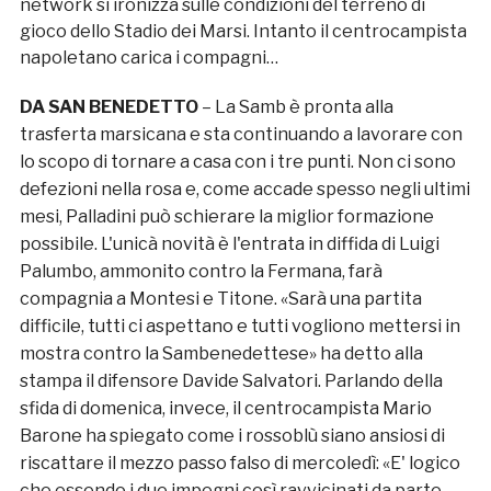
network si ironizza sulle condizioni del terreno di
gioco dello Stadio dei Marsi. Intanto il centrocampista
napoletano carica i compagni…
DA SAN BENEDETTO
– La Samb è pronta alla
trasferta marsicana e sta continuando a lavorare
con
lo scopo di tornare a casa con i tre punti. Non ci sono
defezioni nella rosa e, come accade spesso negli ultimi
mesi, Palladini può schierare la miglior formazione
possibile. L'unicà novità è l'entrata in diffida di Luigi
Palumbo, ammonito contro la Fermana,
farà
compagnia a Montesi e Titone. «Sarà una partita
difficile, tutti ci aspettano e tutti vogliono mettersi in
mostra contro la Sambenedettese» ha detto alla
stampa il difensore Davide Salvatori. Parlando della
sfida di domenica, invece, il centrocampista Mario
Barone ha spiegato come i rossoblù siano ansiosi di
riscattare il mezzo passo falso di mercoledì: «E' logico
che essendo i due impegni così ravvicinati da parte