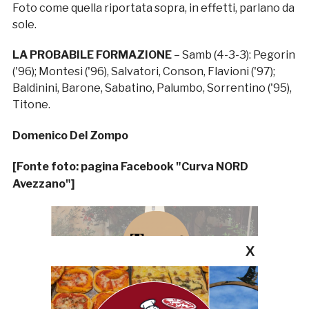
Foto come quella riportata sopra, in effetti, parlano da
sole.
LA PROBABILE FORMAZIONE
– Samb (4-3-3): Pegorin
('96); Montesi ('96), Salvatori, Conson, Flavioni ('97);
Baldinini, Barone, Sabatino, Palumbo, Sorrentino ('95),
Titone.
Domenico Del Zompo
[F
onte foto: pagina Facebook "Curva NORD
Avezzano"
]
X