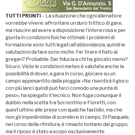
TUTTI PRONTI
– La situazione che ogni allenatore
vorrebbe vivere: affrontare un duro trittico di gare,
ma riuscire ad avere a disposizione l’intera rosa e per
giunta in condizioni fisiche ottimali. I problemi di
formazione sono tutti legati all’abbondanza, quindi le
valutazioni da fare sono molte. Far tirare il fiato ai
gregari? Probabile. Dar fiducia a chi ha giocato meno?
Sicuro. Viste le condizioni meteo è valutata anche la
possibilità di dover, a gara in corso, giocare su un
campo appesantito dalla pioggia: «Ne risentirà il gioco
con più lanci quindi può farci comodo una punta di
peso», ha spiegato il tecnico. Non fuga comunque il
dubbio nella scelta tra Sorrentino e Fioretti, con
quest’ultimo alle prese con qualche fastidio, ma che
non gli impedirebbe di scendere in campo. Di Pasquale,
nel corso della rifinitura, è rimasto lontano dal gruppo,
ma il riposo è stato a scopo esclusivamente