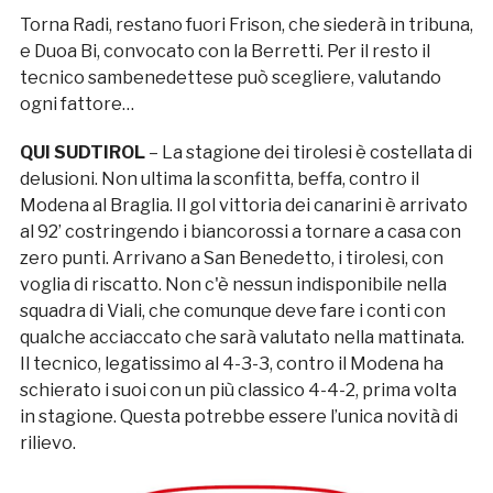
Torna Radi, restano fuori Frison, che siederà in tribuna,
e Duoa Bi, convocato con la Berretti. Per il resto il
tecnico sambenedettese può scegliere, valutando
ogni fattore…
QUI SUDTIROL
– La stagione dei tirolesi è costellata di
delusioni. Non ultima la sconfitta, beffa, contro il
Modena al Braglia. Il gol vittoria dei canarini è arrivato
al 92’ costringendo i biancorossi a tornare a casa con
zero punti. Arrivano a San Benedetto, i tirolesi, con
voglia di riscatto. Non c'è nessun indisponibile nella
squadra di Viali, che comunque deve fare i conti con
qualche acciaccato che sarà valutato nella mattinata.
Il tecnico, legatissimo al 4-3-3, contro il Modena ha
schierato i suoi con un più classico 4-4-2, prima volta
in stagione. Questa potrebbe essere l’unica novità di
rilievo.