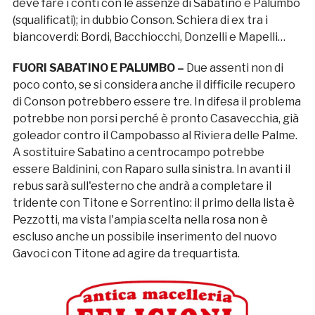
deve fare i conti con le assenze di Sabatino e Palumbo
(squalificati); in dubbio Conson. Schiera di ex tra i
biancoverdi: Bordi, Bacchiocchi, Donzelli e Mapelli…
FUORI SABATINO E PALUMBO –
Due assenti non di
poco conto, se si considera anche il difficile recupero
di Conson potrebbero essere tre. In difesa il problema
potrebbe non porsi perché è pronto Casavecchia, già
goleador contro il Campobasso al Riviera delle Palme.
A sostituire Sabatino a centrocampo potrebbe
essere Baldinini, con Raparo sulla sinistra. In avanti il
rebus sarà sull'esterno che andrà a completare il
tridente con Titone e Sorrentino: il primo della lista è
Pezzotti, ma vista l'ampia scelta nella rosa non è
escluso anche un possibile inserimento del nuovo
Gavoci con Titone ad agire da trequartista.