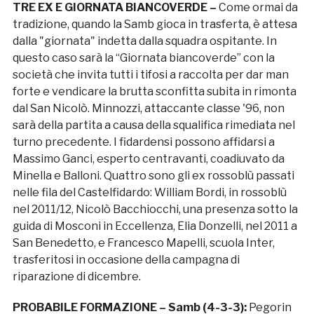
TRE EX E GIORNATA BIANCOVERDE –
Come ormai da
tradizione, quando la Samb gioca in trasferta, è attesa
dalla "giornata" indetta dalla squadra ospitante. In
questo caso sarà la “Giornata biancoverde” con la
società che invita tutti i tifosi a raccolta per dar man
forte e vendicare la brutta sconfitta subita in rimonta
dal San Nicolò. Minnozzi, attaccante classe '96, non
sarà della partita a causa della squalifica rimediata nel
turno precedente. I fidardensi possono affidarsi a
Massimo Ganci, esperto centravanti, coadiuvato da
Minella e Balloni. Quattro sono gli ex rossoblù passati
nelle fila del Castelfidardo: William Bordi, in rossoblù
nel 2011/12, Nicolò Bacchiocchi, una presenza sotto la
guida di Mosconi in Eccellenza, Elia Donzelli, nel 2011 a
San Benedetto, e Francesco Mapelli, scuola Inter,
trasferitosi in occasione della campagna di
riparazione di dicembre.
PROBABILE FORMAZIONE – Samb (4-3-3):
Pegorin