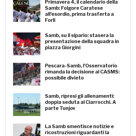
Primavera 4, il calendario della
Samb: Folgore Caratese
all’esordio, prima trasferta a
Forlì
Samb, su il sipario: stasera la
presentazione della squadra in
piazza Giorgini
Pescara-Samb, l’Osservatorio
rimanda la decisione al CASMS:
possibile divieto
Samb, ripresi gli allenamenti:
doppia seduta al Ciarrocchi. A
parte Tunjov
La Samb smentisce notizie e
ricostruzioni riguardanti la