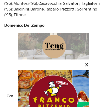
('96), Montesi ('96), Casavecchia, Salvatori, Tagliaferri
('96); Baldinini, Barone, Raparo; Pezzotti, Sorrentino
('95), Titone.
Domenico Del Zompo
X
Commenti