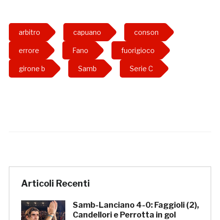
arbitro
capuano
conson
errore
Fano
fuorigioco
girone b
Samb
Serie C
Articoli Recenti
Samb-Lanciano 4-0: Faggioli (2),
Candellori e Perrotta in gol