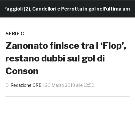
ioli (2), Candellori e Perrotta in gol nell’ultima amiche
SERIE C
Zanonato finisce tra i ‘Flop’,
restano dubbi sul gol di
Conson
Di
Redazione GRB
il
20 Marzo 2018 alle 12:59