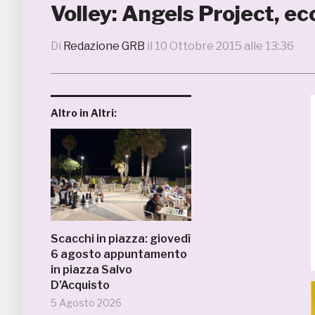
Volley: Angels Project, ec
Di
Redazione GRB
il
10 Ottobre 2015 alle 13:36
Altro in Altri:
Scacchi in piazza: giovedì
6 agosto appuntamento
in piazza Salvo
D’Acquisto
5 Agosto 2026