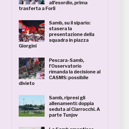
all’esordio, prima
trasferta a Forlì
Samb, su il sipario:
stasera la
presentazione della
squadra in piazza
Giorgini
Pescara-Samb,
l’Osservatorio
rimanda la decisione al
CASMS: possibile
divieto
Samb, ripresi gli
allenamenti: doppia
seduta al Ciarrocchi. A
parte Tunjov