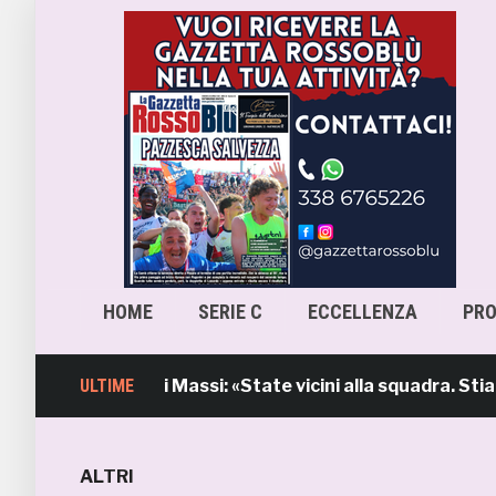
HOME
SERIE C
ECCELLENZA
PR
intervento di Massi: «State vicini alla squadra. Stiamo l
ULTIME
ALTRI