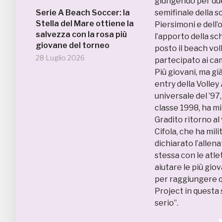
giungendo per due 
Serie A Beach Soccer: la
semifinale della s
Stella del Mare ottiene la
Piersimoni e dell’
salvezza con la rosa più
l’apporto della sc
giovane del torneo
posto il beach vol
28 Luglio 2026
partecipato ai cam
Più giovani, ma gi
entry della Volley
universale del ’9
classe 1998, ha mi
Gradito ritorno al 
Cifola, che ha mili
dichiarato l’allena
stessa con le atl
aiutare le più gio
per raggiungere qu
Project in questa 
serio”.