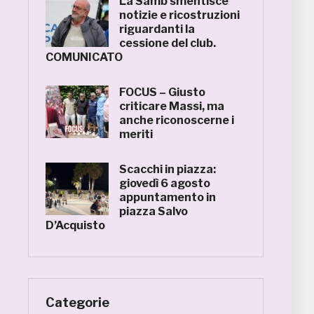
La Samb smentisce
notizie e ricostruzioni
riguardanti la
cessione del club.
COMUNICATO
FOCUS – Giusto
criticare Massi, ma
anche riconoscerne i
meriti
Scacchi in piazza:
giovedì 6 agosto
appuntamento in
piazza Salvo
D’Acquisto
Categorie