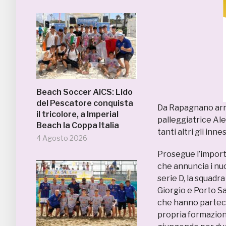
Beach Soccer AiCS: Lido
del Pescatore conquista
Da Rapagnano arri
il tricolore, a Imperial
palleggiatrice Ale
Beach la Coppa Italia
tanti altri gli innes
4 Agosto 2026
Prosegue l’import
che annuncia i nuo
serie D, la squadr
Giorgio e Porto S
che hanno parteci
propria formazion