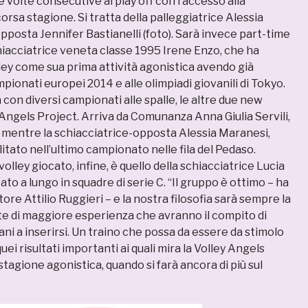
volte consecutive ai play off con l’accesso alla
corsa stagione. Si tratta della palleggiatrice Alessia
opposta Jennifer Bastianelli (foto). Sarà invece part-time
hiacciatrice veneta classe 1995 Irene Enzo, che ha
ley come sua prima attività agonistica avendo già
pionati europei 2014 e alle olimpiadi giovanili di Tokyo.
à con diversi campionati alle spalle, le altre due new
 Angels Project. Arriva da Comunanza Anna Giulia Servili,
7, mentre la schiacciatrice-opposta Alessia Maranesi,
litato nell’ultimo campionato nelle fila del Pedaso.
volley giocato, infine, è quello della schiacciatrice Lucia
tato a lungo in squadre di serie C. “Il gruppo è ottimo – ha
tore Attilio Ruggieri – e la nostra filosofia sarà sempre la
ete di maggiore esperienza che avranno il compito di
vani a inserirsi. Un traino che possa da essere da stimolo
ei risultati importanti ai quali mira la Volley Angels
stagione agonistica, quando si farà ancora di più sul