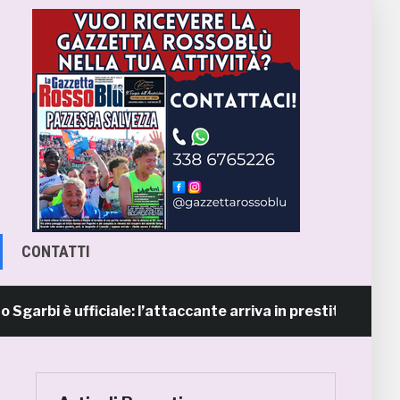
CONTATTI
è ufficiale: l’attaccante arriva in prestito dal Napoli