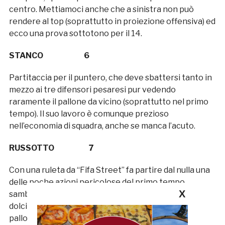
centro. Mettiamoci anche che a sinistra non può
rendere al top (soprattutto in proiezione offensiva) ed
ecco una prova sottotono per il 14.
STANCO 6
Partitaccia per il puntero, che deve sbattersi tanto in
mezzo ai tre difensori pesaresi pur vedendo
raramente il pallone da vicino (soprattutto nel primo
tempo). Il suo lavoro è comunque prezioso
nell’economia di squadra, anche se manca l’acuto.
RUSSOTTO 7
Con una ruleta da “Fifa Street” fa partire dal nulla una
delle poche azioni pericolose del primo tempo
X
sambenedettese; nella ripresa con una parabola
dolcissima fa recapitare sul destro di Calderini il
pallone dell’1-1. Illuminante.