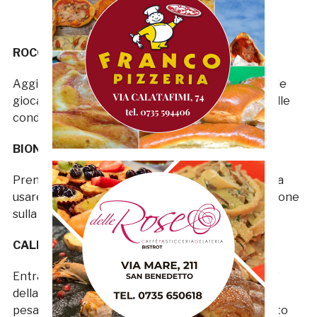
ROCCHI 6
Aggiunge corsa e idee nuove a centrocampo, ma le
giocate non sempre gli riescono anche per via delle
condizioni precarie del terreno di gioco.
BIONDI 6
Prende il posto di Fissore e non esita quando c’è da
usare le vecchie maniere per alleggerire la pressione
sulla trequarti ospite.
CALDERINI 7
Entra in campo quando se ne sono andati 24’ e 52’’
della ripresa ed impiega 22’’ per segnare un gol
pesantissimo, il primo su azione del suo campionato