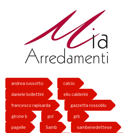
andrea russotto
calcio
daniele bollettini
elio calderini
francesco rapisarda
gazzetta rossoblu
girone b
gol
grb
pagelle
Samb
sambenedettese