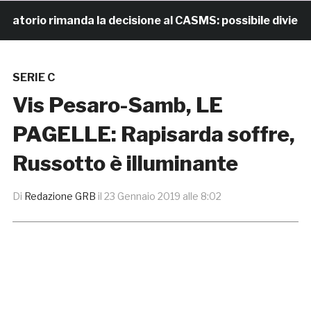
io rimanda la decisione al CASMS: possibile divieto
SERIE C
Vis Pesaro-Samb, LE
PAGELLE: Rapisarda soffre,
Russotto è illuminante
Di
Redazione GRB
il
23 Gennaio 2019 alle 8:02