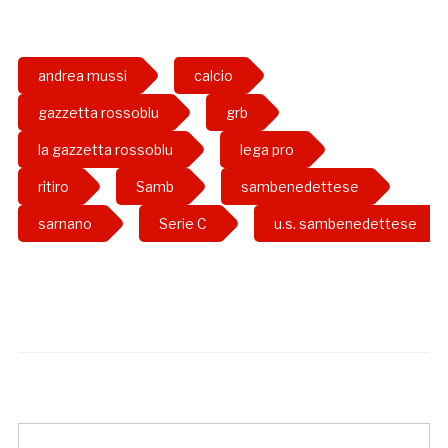
andrea mussi
calcio
gazzetta rossoblu
grb
la gazzetta rossoblu
lega pro
ritiro
Samb
sambenedettese
sarnano
Serie C
u.s. sambenedettese