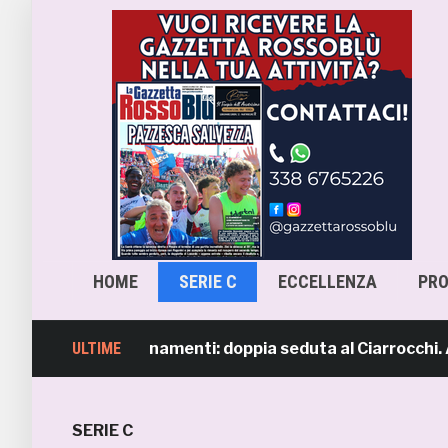
HOME
SERIE C
ECCELLENZA
PR
presi gli allenamenti: doppia seduta al Ciarrocchi. A part
ULTIME
SERIE C