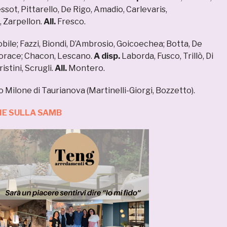
ssot, Pittarello, De Rigo, Amadio, Carlevaris,
, Zarpellon.
All.
Fresco.
bile; Fazzi, Biondi, D’Ambrosio, Goicoechea; Botta, De
iporace; Chacon, Lescano.
A disp.
Laborda, Fusco, Trillò, Di
istini, Scrugli.
All.
Montero.
 Milone di Taurianova (Martinelli-Giorgi, Bozzetto).
IE SULLA SAMB