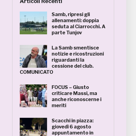
Articoli Recenti
Samb, ripresi gli
allenamenti: doppia
seduta al Ciarrocchi. A
parte Tunjov
La Samb smentisce
notizie e ricostruzioni
riguardanti la
cessione del club.
COMUNICATO
FOCUS – Giusto
criticare Massi, ma
anche riconoscerne i
meriti
Scacchi in piazza:
giovedì 6 agosto
appuntamento in