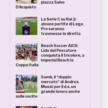
piazza Salvo
D’Acquisto
La Serie C su Rai 2:
alcune partite di Lega
Pro saranno
trasmesse in diretta
Beach Soccer AiCS:
Lido del Pescatore
conquista il tricolore, a
Imperial Beach la
Coppa Italia
Samb, il “doppio
mercato” di Andrea
Mussi: per il d.s. un
grande lavoro anche
sulle uscite