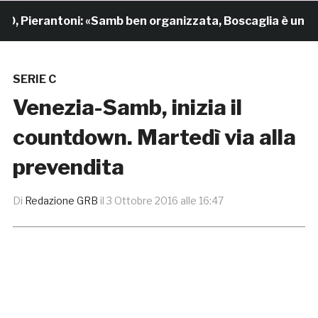
ierantoni: «Samb ben organizzata, Boscaglia è un maestr
SERIE C
Venezia-Samb, inizia il
countdown. Martedì via alla
prevendita
Di
Redazione GRB
il
3 Ottobre 2016 alle 16:47