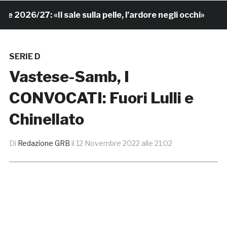
26/27: «Il sale sulla pelle, l’ardore negli occhi»
6 o
SERIE D
Vastese-Samb, I
CONVOCATI: Fuori Lulli e
Chinellato
Di
Redazione GRB
il
12 Novembre 2022 alle 21:02