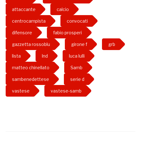
attaccante
calcio
centrocampista
convocati
difensore
fabio prosperi
gazzetta rossoblu
girone f
grb
lista
lnd
luca lulli
matteo chinellato
Samb
sambenedettese
serie d
vastese
vastese-samb