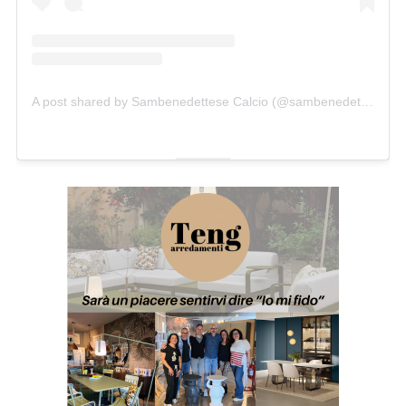
A post shared by Sambenedettese Calcio (@sambenedettesecalcio)