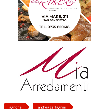
agnone
andrea zaffagnini