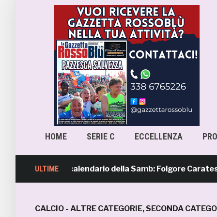
HOME
SERIE C
ECCELLENZA
PR
mavera 4, il calendario della Samb: Folgore Caratese all’e
ULTIME
CALCIO - ALTRE CATEGORIE
,
SECONDA CATEGO