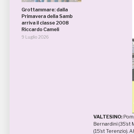
Grottammare: dalla
Primavera della Samb
arriva il classe 2008
Riccardo Cameli
9 Luglio 2026
VALTESINO:
Pompe
Bernardini (35’st M
(15’st Terenzio). A