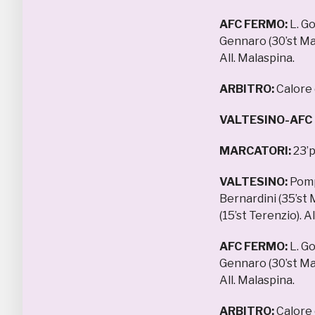
AFC FERMO:
L. Go
Gennaro (30’st Manc
All. Malaspina.
ARBITRO:
Calore 
VALTESINO-AFC
MARCATORI:
23’p
VALTESINO:
Pompe
Bernardini (35’st M
(15’st Terenzio). A
AFC FERMO:
L. Go
Gennaro (30’st Manc
All. Malaspina.
ARBITRO:
Calore 