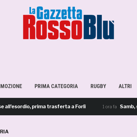
OMOZIONE
PRIMA CATEGORIA
RUGBY
ALTRI
sordio, prima trasferta a Forlì
Samb, su il si
1 ora fa
RIA