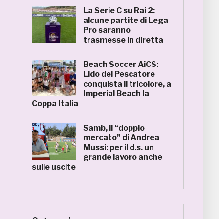
La Serie C su Rai 2:
alcune partite di Lega
Pro saranno
trasmesse in diretta
Beach Soccer AiCS:
Lido del Pescatore
conquista il tricolore, a
Imperial Beach la
Coppa Italia
Samb, il “doppio
mercato” di Andrea
Mussi: per il d.s. un
grande lavoro anche
sulle uscite