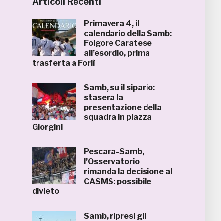
Articoli Recenti
Primavera 4, il
calendario della Samb:
Folgore Caratese
all’esordio, prima
trasferta a Forlì
Samb, su il sipario:
stasera la
presentazione della
squadra in piazza
Giorgini
Pescara-Samb,
l’Osservatorio
rimanda la decisione al
CASMS: possibile
divieto
Samb, ripresi gli