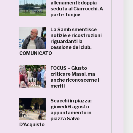
allenamenti: doppia
seduta al Ciarrocchi. A
parte Tunjov
La Samb smentisce
notizie e ricostruzioni
riguardanti la
cessione del club.
COMUNICATO
FOCUS – Giusto
criticare Massi, ma
anche riconoscerne i
meriti
Scacchi in piazza:
giovedì 6 agosto
appuntamento in
piazza Salvo
D’Acquisto