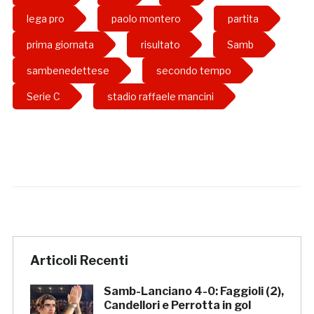
lega pro
paolo montero
partita
prima giornata
risultato
Samb
sambenedettese
secondo tempo
Serie C
stadio raffaele mancini
Articoli Recenti
Samb-Lanciano 4-0: Faggioli (2),
Candellori e Perrotta in gol