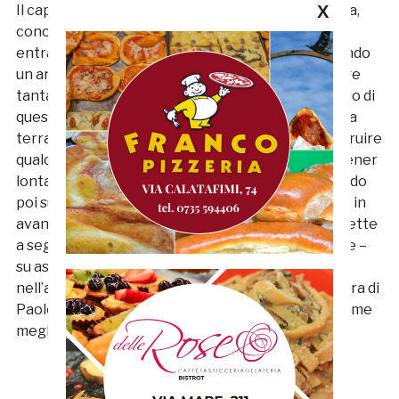
Il capitano serve però Cernigoi che, dopo una finta,
X
conclude addosso al portiere. Frediani, appena
entrato in campo, ubriaca gli avversari guadagnando
un angolo, che impatto. Nelle battute finali emerge
tanta stanchezza in campo, complice anche il caldo di
questi ultimi scampoli d’estate. Il Fano prova palla a
terra, ma la mancanza di lucidità impedisce di costruire
qualcosa di pericolo, di contro la Samb si limita a tener
lontano dalla propria metà campo il pallone creando
poi superiorità con i più freschi Frediani e Orlando in
avanti. Proprio quest’ultimo, in pieno recupero, mette
a segno il colpo del ko con un mancino preciso che –
su assist guarda caso di Frediani – si insacca
nell’angolino alla destra di Viscovo: 3-1 e l’avventura di
Paolo Montero sulla panchina della Samb inizia come
meglio non poteva. Sotto a chi tocca.