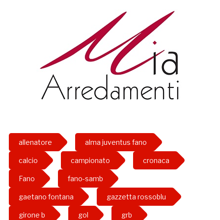
allenatore
alma juventus fano
calcio
campionato
cronaca
Fano
fano-samb
gaetano fontana
gazzetta rossoblu
girone b
gol
grb