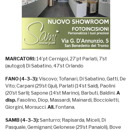
MARCATORI:
14’pt Cernigoi, 27’pt Parlati, 7’st
(autogol) Di Sabatino, 47’st Orlando
FANO (4-3-3):
Viscovo; Tofanari, Di Sabatino, Gatti, De
Vito; Carpani (29’st Gjui), Parlati (14’st Said), Paolini
(20’st Sarli); Sapone (14’st Marino), Barbuti, Baldini.
A
disp.
Fasolino, Diop, Massardi, Mainardi, Boccioletti,
Giorgini, Morsucci.
All.
Fontana.
SAMB (4-3-3):
Santurro; Rapisarda, Miceli, Di
Pasquale, Gemignani; Gelonese (29’st Panaioli), Bove