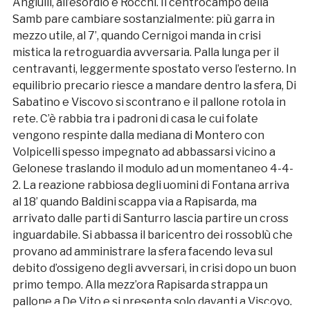
Angiulli, all’esordio e Rocchi. Il centrocampo della
Samb pare cambiare sostanzialmente: più garra in
mezzo utile, al 7’, quando Cernigoi manda in crisi
mistica la retroguardia avversaria. Palla lunga per il
centravanti, leggermente spostato verso l’esterno. In
equilibrio precario riesce a mandare dentro la sfera, Di
Sabatino e Viscovo si scontrano e il pallone rotola in
rete. C’è rabbia tra i padroni di casa le cui folate
vengono respinte dalla mediana di Montero con
Volpicelli spesso impegnato ad abbassarsi vicino a
Gelonese traslando il modulo ad un momentaneo 4-4-
2. La reazione rabbiosa degli uomini di Fontana arriva
al 18’ quando Baldini scappa via a Rapisarda, ma
arrivato dalle parti di Santurro lascia partire un cross
inguardabile. Si abbassa il baricentro dei rossoblù che
provano ad amministrare la sfera facendo leva sul
debito d’ossigeno degli avversari, in crisi dopo un buon
primo tempo. Alla mezz’ora Rapisarda strappa un
pallone a De Vito e si presenta solo davanti a Viscovo.