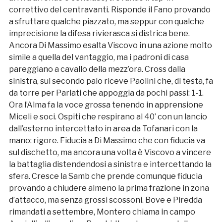
correttivo del centravanti. Risponde il Fano provando
a sfruttare qualche piazzato, ma seppur con qualche
imprecisione la difesa rivierasca si districa bene.
Ancora Di Massimo esalta Viscovo in una azione molto
simile a quella del vantaggio, ma i padroni di casa
pareggiano a cavallo della mezz’ora. Cross dalla
sinistra, sul secondo palo riceve Paolini che, di testa, fa
da torre per Parlati che appoggia da pochi passi: 1-1.
Ora l’Alma fa la voce grossa tenendo in apprensione
Miceli e soci. Ospiti che respirano al 40’ con un lancio
dall’esterno intercettato in area da Tofanari con la
mano: rigore. Fiducia a Di Massimo che con fiducia va
sul dischetto, ma ancora una volta è Viscovo a vincere
la battaglia distendendosi a sinistra e intercettando la
sfera. Cresce la Samb che prende comunque fiducia
provando a chiudere almeno la prima frazione in zona
d’attacco, ma senza grossi scossoni. Bove e Piredda
rimandati a settembre, Montero chiama in campo