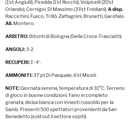
(1’st Angiulli), Piredda (1’st Rocchi); Volpicelli (20’st
Orlando), Cernigoi, Di Massimo (33’st Frediani).
A disp.
Raccichini, Fusco, Trillò, Zaffagnini, Brunetti, Garofalo.
All.
Montero.
ARBITRO:
Bitonti di Bologna (Della Croce-Trasciatti).
ANGOLI:
3-2.
RECUPERI:
1’-4’.
AMMONITI:
37’pt Di Pasquale, 6’st Miceli.
NOTE:
Giornata serena, temperatura di 31°C. Terreno
di gioco in buone condizioni. Fano in completo
granata, divisa bianca con innesti rossoblù per la
Samb. Presenti 500 spettatori provenienti da San
Benedetto (sold out il settore ospiti).