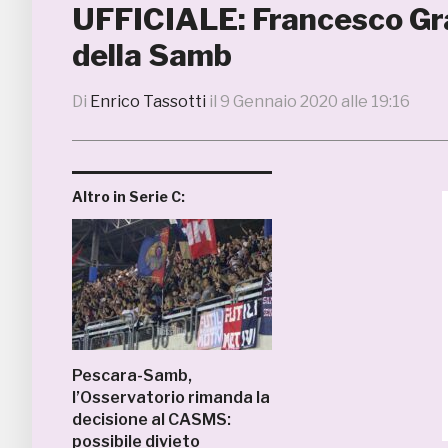
UFFICIALE: Francesco Gra
della Samb
Di
Enrico Tassotti
il
9 Gennaio 2020 alle 19:16
Altro in Serie C:
Pescara-Samb,
l’Osservatorio rimanda la
decisione al CASMS:
possibile divieto