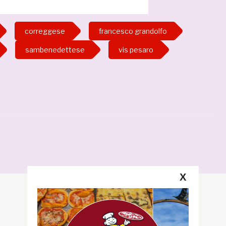
correggese
francesco grandolfo
sambenedettese
vis pesaro
X
Segui la GRB