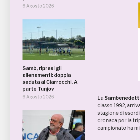
6 Agosto 2026
Samb, ripresi gli
allenamenti: doppia
seduta al Ciarrocchi. A
parte Tunjov
6 Agosto 2026
La
Sambenedett
classe 1992, arriva
stagione di esordio
cronaca per la tri
campionato ha mili