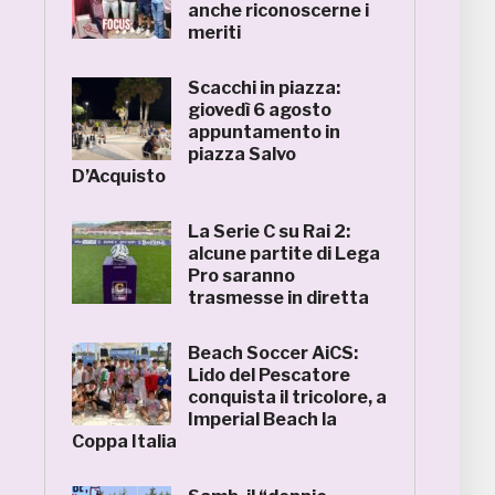
anche riconoscerne i
meriti
Scacchi in piazza:
giovedì 6 agosto
appuntamento in
piazza Salvo
D’Acquisto
La Serie C su Rai 2:
alcune partite di Lega
Pro saranno
trasmesse in diretta
Beach Soccer AiCS:
Lido del Pescatore
conquista il tricolore, a
Imperial Beach la
Coppa Italia