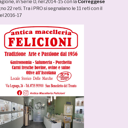
agione, in Serie D, nel 2014-15 con la
Correggese
o 22 reti. Tra i PRO si segnalano le 11 reti con il
el 2016-17