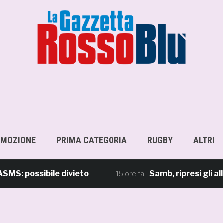
OMOZIONE
PRIMA CATEGORIA
RUGBY
ALTRI
possibile divieto
Samb, ripresi gli allenam
15 ore fa