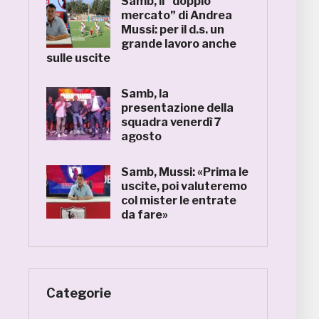
Samb, il “doppio
mercato” di Andrea
Mussi: per il d.s. un
grande lavoro anche
sulle uscite
Samb, la
presentazione della
squadra venerdì 7
agosto
Samb, Mussi: «Prima le
uscite, poi valuteremo
col mister le entrate
da fare»
Categorie