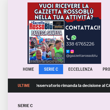
HOME
SERIE C
ECCELLENZA
PR
ra-Samb, l’Osservatorio rimanda la decisione al CASMS: 
ULTIME
SERIE C