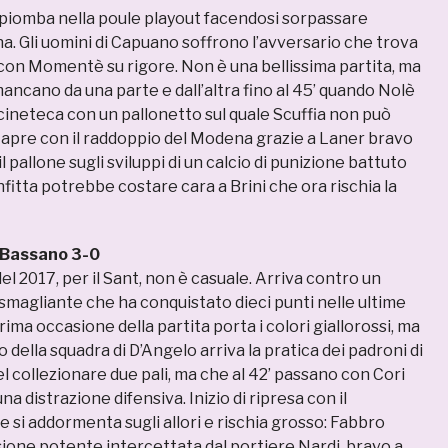
piomba nella poule playout facendosi sorpassare
a. Gli uomini di Capuano soffrono l’avversario che trova
’ con Momentè su rigore. Non è una bellissima partita, ma
ancano da una parte e dall’altra fino al 45’ quando Nolè
cineteca con un pallonetto sul quale Scuffia non può
si apre con il raddoppio del Modena grazie a Laner bravo
l pallone sugli sviluppi di un calcio di punizione battuto
nfitta potrebbe costare cara a Brini che ora rischia la
 Bassano 3-0
del 2017, per il Sant, non è casuale. Arriva contro un
smagliante che ha conquistato dieci punti nelle ultime
rima occasione della partita porta i colori giallorossi, ma
o della squadra di D’Angelo arriva la pratica dei padroni di
el collezionare due pali, ma che al 42’ passano con Cori
na distrazione difensiva. Inizio di ripresa con il
si addormenta sugli allori e rischia grosso: Fabbro
ione potente intercettata dal portiere Nardi, bravo a