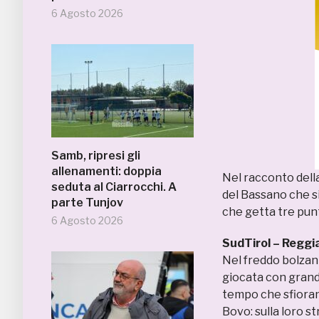
6 Agosto 2026
Samb, ripresi gli
allenamenti: doppia
Nel racconto dell
seduta al Ciarrocchi. A
del Bassano che si
parte Tunjov
che getta tre punt
6 Agosto 2026
SudTirol – Reggi
Nel freddo bolzan
giocata con grande
tempo che sfiorano
Bovo: sulla loro st