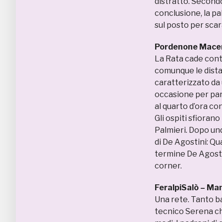
distratto. Second
conclusione, la pal
sul posto per scar
Pordenone Mace
La Rata cade contr
comunque le distan
caratterizzato da
occasione per part
al quarto d’ora co
Gli ospiti sfiorano
Palmieri. Dopo und
di De Agostini: Qua
termine De Agostini
corner.
FeralpiSalò – Ma
Una rete. Tanto b
tecnico Serena che