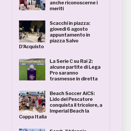
anche riconoscerne i
meriti
Scacchi in piazza:
giovedì 6 agosto
appuntamento in
piazza Salvo
D’Acquisto
La Serie C su Rai 2:
alcune partite di Lega
Pro saranno
trasmesse in diretta
Beach Soccer AiCS:
Lido del Pescatore
conquista il tricolore, a
Imperial Beach la
Coppa Italia