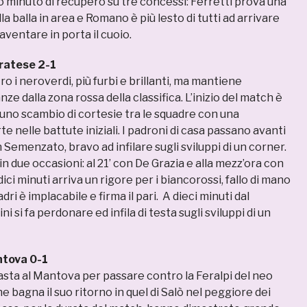
o minuto di recupero su tre concessi: Ferretti prova una
la balla in area e Romano è più lesto di tutti ad arrivare
aventare in porta il cuoio.
ratese 2-1
o i neroverdi, più furbi e brillanti, ma mantiene
ze dalla zona rossa della classifica. L’inizio del match è
 uno scambio di cortesie tra le squadre con una
e nelle battute iniziali. I padroni di casa passano avanti
n Semenzato, bravo ad infilare sugli sviluppi di un corner.
 in due occasioni: al 21’ con De Grazia e alla mezz’ora con
ici minuti arriva un rigore per i biancorossi, fallo di mano
dri è implacabile e firma il pari. A dieci minuti dal
 si fa perdonare ed infila di testa sugli sviluppi di un
ntova 0-1
asta al Mantova per passare contro la Feralpi del neo
 bagna il suo ritorno in quel di Salò nel peggiore dei