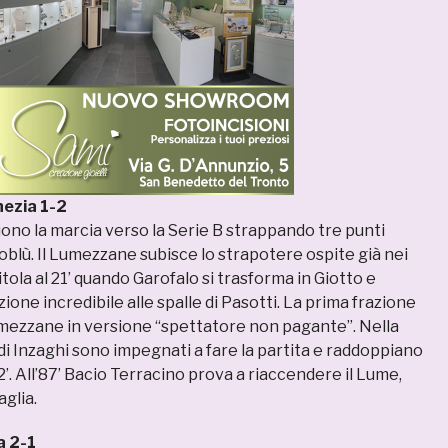
ezia 1-2
ono la marcia verso la Serie B strappando tre punti
oblù. Il Lumezzane subisce lo strapotere ospite già nei
itola al 21’ quando Garofalo si trasforma in Giotto e
ione incredibile alle spalle di Pasotti. La prima frazione
Lumezzane in versione “spettatore non pagante”. Nella
 di Inzaghi sono impegnati a fare la partita e raddoppiano
. All’87’ Bacio Terracino prova a riaccendere il Lume,
aglia.
 2-1