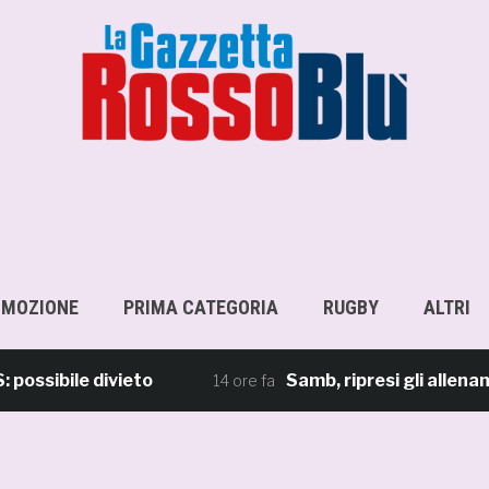
OMOZIONE
PRIMA CATEGORIA
RUGBY
ALTRI
bile divieto
Samb, ripresi gli allenamenti:
14 ore fa