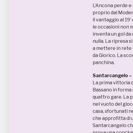
L’Ancona perde e 
proprio dal Moden
il vantaggio al 19
le occasioni non m
inventa un gol da 
nulla. La ripresa 
a mettere in rete i
da Giorico. La sco
panchina.
Santarcangelo –
La prima vittoria 
Bassano in forma 
quattro gare. La p
nel vuoto del gioc
casa, sfortunati n
che approfitta di u
Santarcangelo che 
prova una conclus