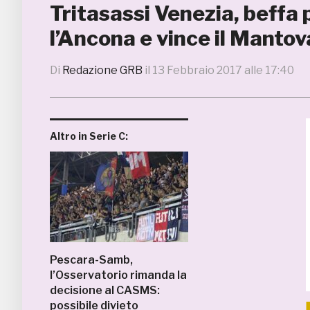
Tritasassi Venezia, beffa 
l’Ancona e vince il Mantov
Di
Redazione GRB
il
13 Febbraio 2017 alle 17:40
Altro in Serie C:
Pescara-Samb,
l’Osservatorio rimanda la
decisione al CASMS:
possibile divieto