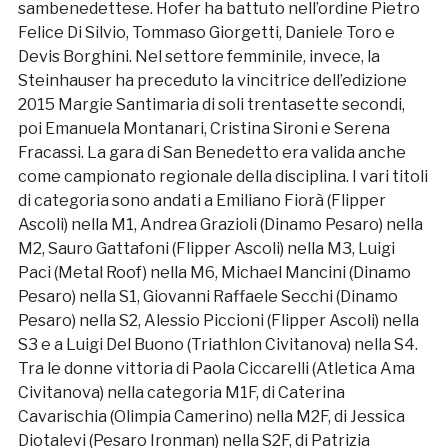
sambenedettese. Hofer ha battuto nell’ordine Pietro
Felice Di Silvio, Tommaso Giorgetti, Daniele Toro e
Devis Borghini. Nel settore femminile, invece, la
Steinhauser ha preceduto la vincitrice dell’edizione
2015 Margie Santimaria di soli trentasette secondi,
poi Emanuela Montanari, Cristina Sironi e Serena
Fracassi. La gara di San Benedetto era valida anche
come campionato regionale della disciplina. I vari titoli
di categoria sono andati a Emiliano Fiorà (Flipper
Ascoli) nella M1, Andrea Grazioli (Dinamo Pesaro) nella
M2, Sauro Gattafoni (Flipper Ascoli) nella M3, Luigi
Paci (Metal Roof) nella M6, Michael Mancini (Dinamo
Pesaro) nella S1, Giovanni Raffaele Secchi (Dinamo
Pesaro) nella S2, Alessio Piccioni (Flipper Ascoli) nella
S3 e a Luigi Del Buono (Triathlon Civitanova) nella S4.
Tra le donne vittoria di Paola Ciccarelli (Atletica Ama
Civitanova) nella categoria M1F, di Caterina
Cavarischia (Olimpia Camerino) nella M2F, di Jessica
Diotalevi (Pesaro Ironman) nella S2F, di Patrizia