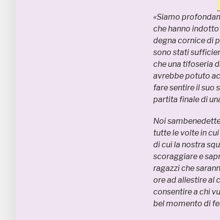
«Siamo profondamen
che hanno indotto 
degna cornice di p
sono stati sufficie
che una tifoseria 
avrebbe potuto acc
fare sentire il su
partita finale di u
Noi sambenedette
tutte le volte in 
di cui la nostra sq
scoraggiare e sapre
ragazzi che saran
ore ad allestire a
consentire a chi vu
bel momento di fes