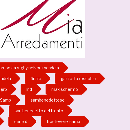
ampo da rugby nelson mandela
ndela
finale
gazzetta rossoblu
grb
lnd
maxischermo
Samb
sambenedettese
san benedetto del tronto
serie d
trastevere-samb