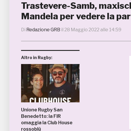
Trastevere-Samb, maxisc
Mandela per vedere la par
Di
Redazione GRB
il
28 Maggio 2022 alle 14:59
Altro in Rugby:
Unione Rugby San
Benedetto: la FIR
omaggia la Club House
rossoblù