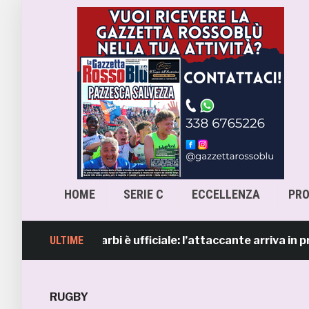
HOME
SERIE C
ECCELLENZA
PR
Lorenzo Sgarbi è ufficiale: l’attaccante arriva in prestito
ULTIME
RUGBY