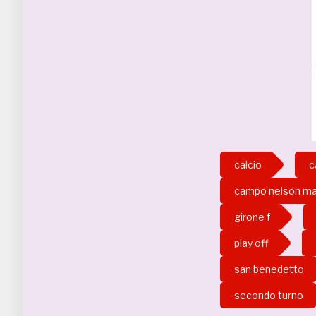
calcio
c
campo nelson ma
girone f
play off
san benedetto
secondo turno