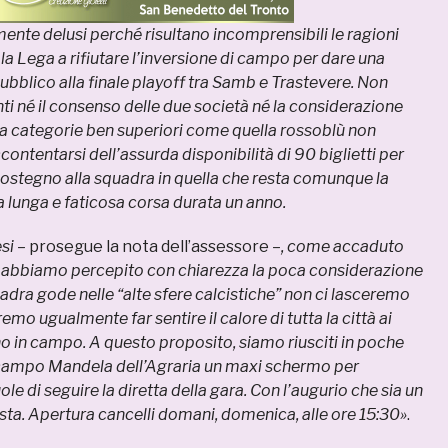
te delusi perché risultano incomprensibili le ragioni
la Lega a rifiutare l’inversione di campo per dare una
ubblico alla finale playoff tra Samb e Trastevere.
Non
nti né il consenso delle due società né la considerazione
da categorie ben superiori come quella rossoblù non
ontentarsi dell’assurda disponibilità di 90 biglietti per
o sostegno alla squadra in quella che resta comunque la
na lunga e faticosa corsa durata un anno.
si
– prosegue la nota dell’assessore –
, come accaduto
cui abbiamo percepito con chiarezza la poca considerazione
uadra gode nelle “alte sfere calcistiche” non ci lasceremo
mo ugualmente far sentire il calore di tutta la città ai
no in campo.
A questo proposito, siamo riusciti in poche
l campo Mandela dell’Agraria un maxi schermo per
ole di seguire la diretta della gara. Con l’augurio che sia un
ta. Apertura cancelli domani, domenica, alle ore 15:30»
.