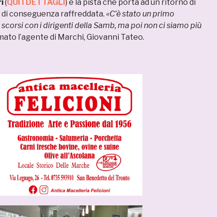
i
(
QUI I DETTAGLI
) e la pista che porta ad un ritorno di
 di conseguenza raffreddata.
«C’è stato un primo
 scorsi con i dirigenti della Samb, ma poi non ci siamo più
ato l’agente di Marchi, Giovanni Tateo.