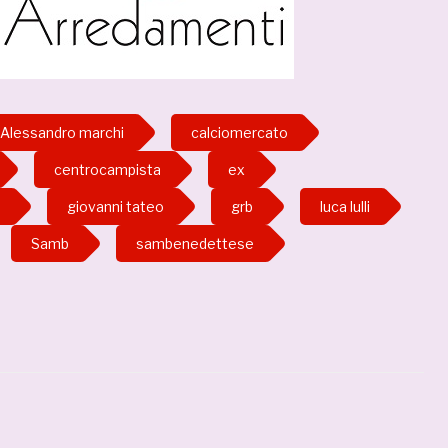
Alessandro marchi
calciomercato
centrocampista
ex
giovanni tateo
grb
luca lulli
Samb
sambenedettese