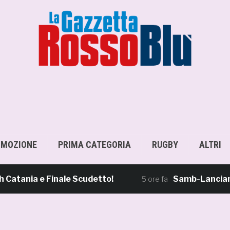
OMOZIONE
PRIMA CATEGORIA
RUGBY
ALTRI
ia e Finale Scudetto!
Samb-Lanciano 4-0, 
5 ore fa