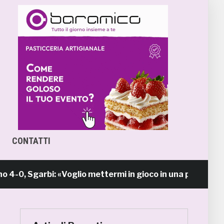
CONTATTI
Sgarbi: «Voglio mettermi in gioco in una piazza calda 