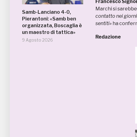
Francesco Signor
Marchi si sarebbe
Samb-Lanciano 4-0,
contatto nei giorni
Pierantoni: «Samb ben
sentiti»
ha conferm
organizzata, Boscaglia è
un maestro di tattica»
Redazione
9 Agosto 2026