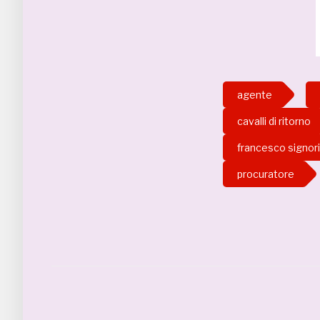
agente
cavalli di ritorno
francesco signori
procuratore