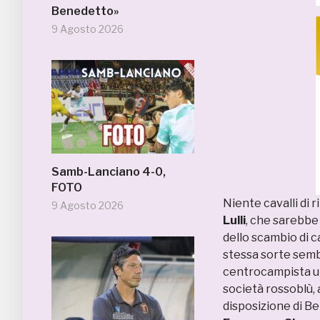
Benedetto»
9 Agosto 2026
Samb-Lanciano 4-0,
FOTO
Niente cavalli di r
9 Agosto 2026
Lulli
, che sarebbe
dello scambio di 
stessa sorte sem
centrocampista urb
società rossoblù, 
disposizione di B