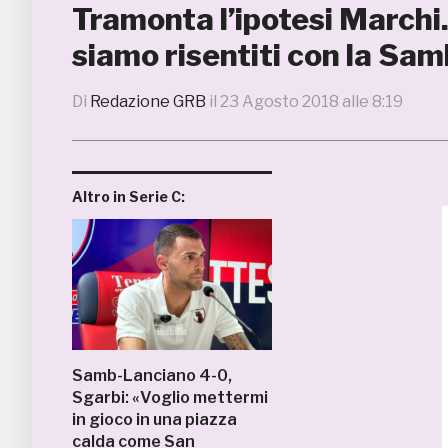
Tramonta l’ipotesi Marchi.
siamo risentiti con la Sa
Di
Redazione GRB
il
23 Agosto 2018 alle 8:19
Altro in Serie C:
Samb-Lanciano 4-0,
Sgarbi: «Voglio mettermi
in gioco in una piazza
calda come San