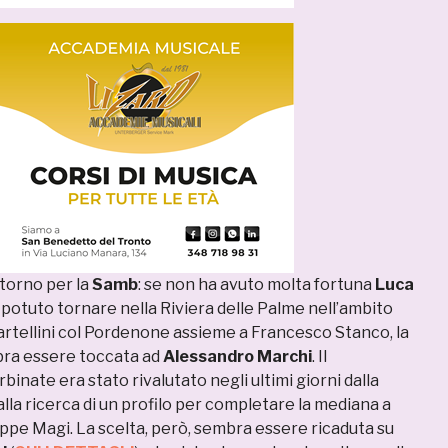
itorno per la
Samb
: se non ha avuto molta fortuna
Luca
 potuto tornare nella Riviera delle Palme nell’ambito
cartellini col Pordenone assieme a Francesco Stanco, la
bra essere toccata ad
Alessandro Marchi
. Il
inate era stato rivalutato negli ultimi giorni dalla
alla ricerca di un profilo per completare la mediana a
eppe Magi. La scelta, però, sembra essere ricaduta su