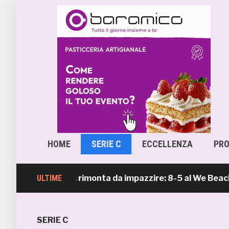
HOME
SERIE C
ECCELLENZA
PR
ach Soccer, rimonta da impazzire: 8-5 al We Beach Catan
ULTIME
SERIE C