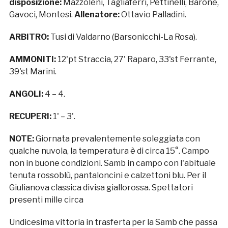
disposizione:
Mazzoleni, Tagliaferri, Pettinelli, Barone,
Gavoci, Montesi.
Allenatore:
Ottavio Palladini.
ARBITRO:
Tusi di Valdarno (Barsonicchi-La Rosa).
AMMONITI:
12'pt Straccia, 27' Raparo, 33'st Ferrante,
39'st Marini.
ANGOLI:
4 – 4.
RECUPERI:
1' – 3'.
NOTE:
Giornata prevalentemente soleggiata con
qualche nuvola, la temperatura è di circa 15°. Campo
non in buone condizioni. Samb in campo con l'abituale
tenuta rossoblù, pantaloncini e calzettoni blu. Per il
Giulianova classica divisa giallorossa. Spettatori
presenti mille circa
Undicesima vittoria in trasferta per la Samb che passa