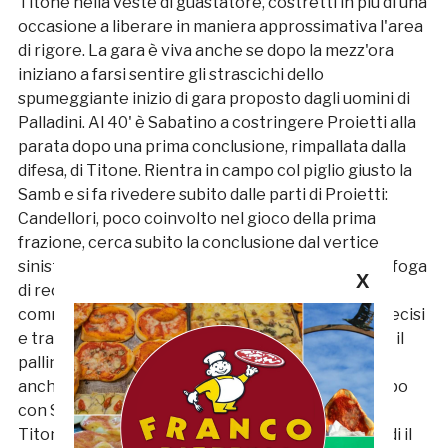
Titone nella veste di guastatore, costretti in più di una
occasione a liberare in maniera approssimativa l'area
di rigore. La gara è viva anche se dopo la mezz'ora
iniziano a farsi sentire gli strascichi dello
spumeggiante inizio di gara proposto dagli uomini di
Palladini. Al 40' è Sabatino a costringere Proietti alla
parata dopo una prima conclusione, rimpallata dalla
difesa, di Titone. Rientra in campo col piglio giusto la
Samb e si fa rivedere subito dalle parti di Proietti:
Candellori, poco coinvolto nel gioco della prima
frazione, cerca subito la conclusione dal vertice
sinistro dell'area, palla tra le mani del portiere. La foga
X
di recuperare i rossoblù porta i padroni di casa a
commettere diverse ingenuità: tra passaggi imprecisi
e trame inconcludenti è la Samb a tenere in mano il
pallino del gioco concedendosi il lusso di provare
anche diverse giocate di alta scuola a centrocampo
con Sabatino e Baldinini e in avanti con gli esterni
Titone e Candellori. Al 17' Titone si ritrova sui piedi il