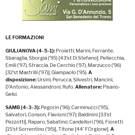
LE FORMAZIONI
GIULIANOVA (4-5-1):
Proietti; Marini, Ferrante,
Sbaraglia, Sborgia ('95) [43'st Di Stefano]; Pellecchia,
Emili ('97), Straccia, De Cerchio ('97), Marzucco ('96)
[32'st Mastrilli ('97)]; Giampaolo ('95).
A
disposizione:
Ursini, Perucca, Silvestri, Mancini,
D'Antonio, Alessandroni, Rufo.
Allenatore:
Pisano-
Gelsi.
SAMB (4-3-3):
Pegorin ('96); Carminucci ('95),
Salvatori, Conson, Flavioni ('97); Baldinini [33'st
Pezzotti], Raparo, Sabatino; Candellori ('96), Fioretti
[15'st Sorrentino ('95)], Titone [44' FOrgione].
A