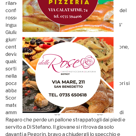
rilancio sbagliato da Proietti dopo un attimo di
confusione della retroguardia giuliese, il dribbling del
rossoblù è preciso, ma la conclusione mancina è
inguardabile e termina alta sopra la traversa. Al 24'
Giulianova pericoloso in avanti con un bel pallone,
giunto per vie centrali a Giampaolo, proprio con il
centravanti classe '95 bravo a trovare la conclusione,
deviata in angolo da Salvatori. La Samb accusa
qualche difficoltà, l'ingresso di Sorrentino non ha
sortito grandi effetti e Palladini ci prova gettando
nella mischia Pezzotti al 35' per approfittare della
poca lucidità difensiva dei padroni di casa, Candellori si
abbassa a centrocampo a sostituire Baldinini.
Scorrono i minuti, l'incubo del Giulianova inizia a
materializzarsi mentre la Samb sembra voler
amministrare il vantaggio. In chiusura leggerezza di
Raparo che perde un pallone strappatogli dai piedi e
servito a Di Stefano. Il giovane si ritrova da solo
davanti a Pegorin, bravo a chiudergli lo specchio e