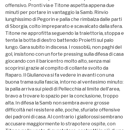
offensivo. Pronti via e Titone aspetta appena due
minuti per portare in vantaggio la Samb. Rinvio
lunghissimo di Pegorin e palla che rimbalza dalle parti
di Sborgia, colto impreparato e scavalcato dalla sfera.
Titone ne approfitta seguendo la traiettoria, stoppa e
tenta la botta di destro battendo Proietti sul palo
lungo. Gara subito in discesa. I rossoblù, non paghi del
gol, insistono con un forte pressing sulla difesa di casa
giocando con il baricentro molto alto, senza mai
scoprirsi grazie al compito di collante svolto da
Raparo. Il Giulianova si fa vedere in avanti con una
buona trama sulla fascia, intorno al ventesimo minuto:
la palla arriva sui piedi di Pellecchia al limite dell'area,
bravo a trovare lo spazio per la conclusione, troppo
alta. In difesa la Samb non sembra avere grosse
difficoltà nel resistere alle, poche, sfuriate offensive
dei padroni di casa. Al contrario i giallorossi sembrano
accusare maggiormente lo strapotere ospite, con