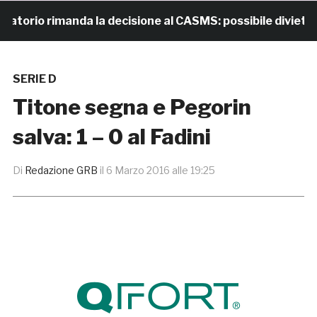
io rimanda la decisione al CASMS: possibile divieto
SERIE D
Titone segna e Pegorin
salva: 1 – 0 al Fadini
Di
Redazione GRB
il
6 Marzo 2016 alle 19:25