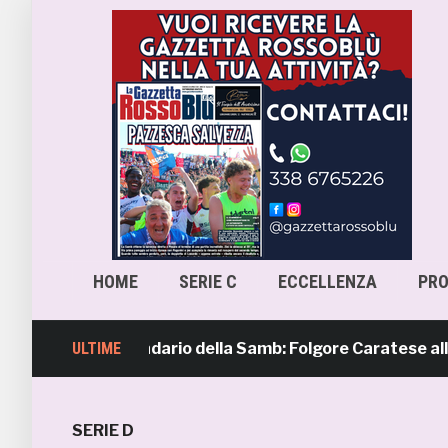
HOME
SERIE C
ECCELLENZA
PR
ra 4, il calendario della Samb: Folgore Caratese all’esordi
ULTIME
SERIE D