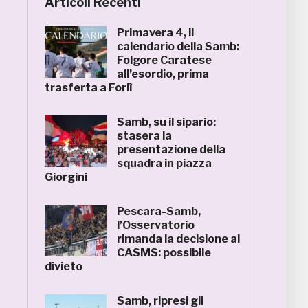
Articoli Recenti
Primavera 4, il
calendario della Samb:
Folgore Caratese
all’esordio, prima
trasferta a Forlì
Samb, su il sipario:
stasera la
presentazione della
squadra in piazza
Giorgini
Pescara-Samb,
l’Osservatorio
rimanda la decisione al
CASMS: possibile
divieto
Samb, ripresi gli