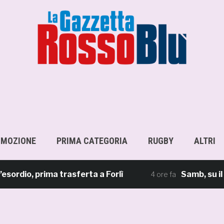
OMOZIONE
PRIMA CATEGORIA
RUGBY
ALTRI
o, prima trasferta a Forlì
Samb, su il sipar
4 ore fa