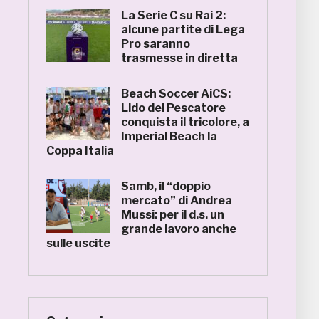
La Serie C su Rai 2:
alcune partite di Lega
Pro saranno
trasmesse in diretta
Beach Soccer AiCS:
Lido del Pescatore
conquista il tricolore, a
Imperial Beach la
Coppa Italia
Samb, il “doppio
mercato” di Andrea
Mussi: per il d.s. un
grande lavoro anche
sulle uscite