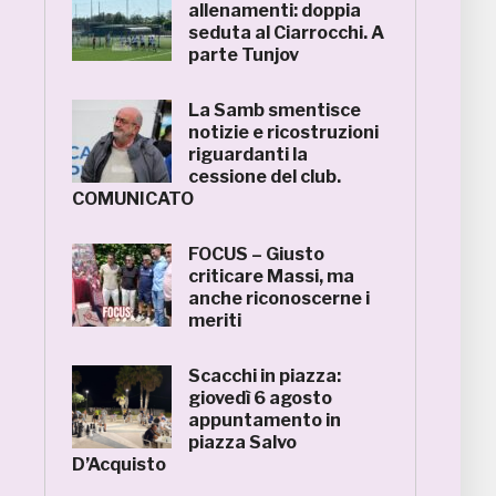
allenamenti: doppia
seduta al Ciarrocchi. A
parte Tunjov
La Samb smentisce
notizie e ricostruzioni
riguardanti la
cessione del club.
COMUNICATO
FOCUS – Giusto
criticare Massi, ma
anche riconoscerne i
meriti
Scacchi in piazza:
giovedì 6 agosto
appuntamento in
piazza Salvo
D’Acquisto