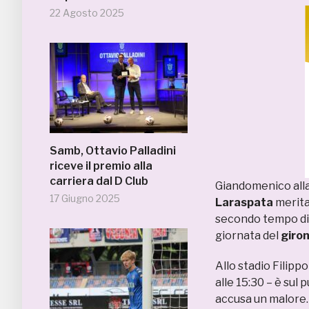
22 Agosto 2025
Samb, Ottavio Palladini
riceve il premio alla
carriera dal D Club
Giandomenico alla 
17 Giugno 2025
Laraspata
merita
secondo tempo d
giornata del
giron
Allo stadio Filippo
alle 15:30 – è sul 
accusa un malore. 