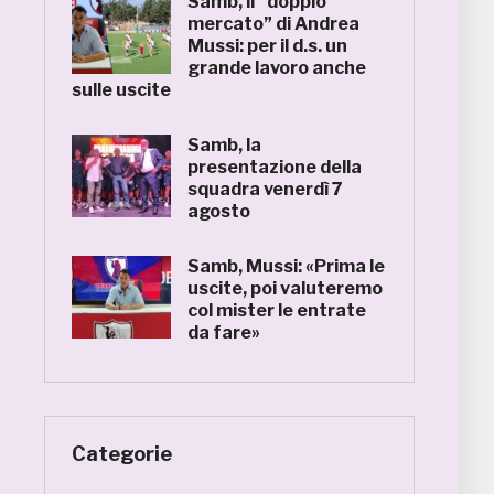
Samb, il “doppio
mercato” di Andrea
Mussi: per il d.s. un
grande lavoro anche
sulle uscite
Samb, la
presentazione della
squadra venerdì 7
agosto
Samb, Mussi: «Prima le
uscite, poi valuteremo
col mister le entrate
da fare»
Categorie