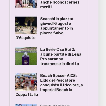
anche riconoscerne i
meriti
Scacchi in piazza:
giovedì 6 agosto
appuntamento in
piazza Salvo
D’Acquisto
La Serie C su Rai 2:
alcune partite di Lega
Pro saranno
trasmesse in diretta
Beach Soccer AiCS:
Lido del Pescatore
conquista il tricolore, a
Imperial Beach la
Coppa Italia