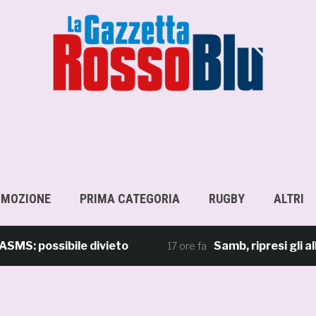
OMOZIONE
PRIMA CATEGORIA
RUGBY
ALTRI
ossibile divieto
Samb, ripresi gli allename
17 ore fa