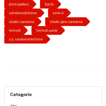
photogallery
Samb
sambenedettese
serie d
stadio cannarsa
stadio gino cannarsa
termoli
termoli-samb
u.s. sambenedettese
Categorie
Altri