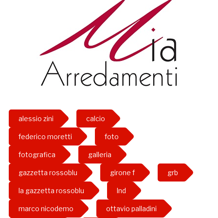
alessio zini
calcio
federico moretti
foto
fotografica
galleria
gazzetta rossoblu
girone f
grb
la gazzetta rossoblu
lnd
marco nicodemo
ottavio palladini