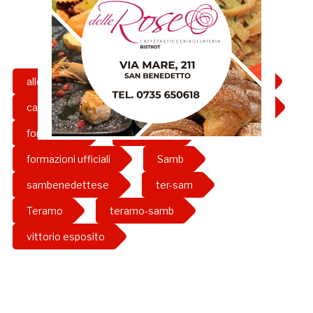
allenatore
armin bacinovic
asta
capuano
esposito
ezio capuano
formazione
formazioni
formazioni ufficiali
Samb
sambenedettese
ter-sam
Teramo
teramo-samb
vittorio esposito