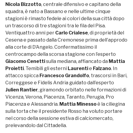
Nicola Bizzotto
, centrale difensivo e capitano della
squadra, è nato a Bassano e nelle ultime cinque
stagioni è rimasto fedele ai colori della sua città dopo
un trascorso di tre stagioni tra le fila del Pisa.
Ventiquattro anni per
Carlo Crialese
, di proprietà del
Cesena e passato dalla Cremonese prima dell’approdo
alla corte di D’Angelo. Confermatissimo il
centrocampo della scorsa stagione con l’esperto
Giacomo Cenetti
sulla mediana, affiancato da
Mattia
Proietti
. Temibili gli esterni
Laurenti
e
Falzano
. In
attacco spicca
Francesco Grandolfo
, trascorsi in Bari,
Correggese e Fidelis Andria guidato dall’esperto
Julien Rantier
, giramondo orbitato nelle formazioni di
Vicenza, Verona, Piacenza, Taranto, Perugia, Pro
Piacenza e Alessandria.
Mattia Minesso
è la ciliegina
sulla torta che il presidente Rosso ha voluto portare
nel corso della sessione estiva di calciomercato,
prelevandolo dal Cittadella.