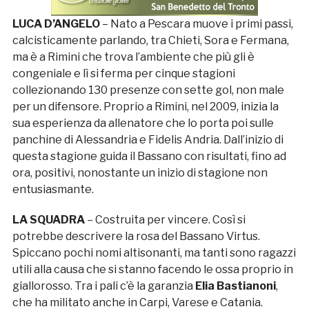
LUCA D’ANGELO
– Nato a Pescara muove i primi passi,
calcisticamente parlando, tra Chieti, Sora e Fermana,
ma è a Rimini che trova l’ambiente che più gli è
congeniale e lì si ferma per cinque stagioni
collezionando 130 presenze con sette gol, non male
per un difensore. Proprio a Rimini, nel 2009, inizia la
sua esperienza da allenatore che lo porta poi sulle
panchine di Alessandria e Fidelis Andria. Dall’inizio di
questa stagione guida il Bassano con risultati, fino ad
ora, positivi, nonostante un inizio di stagione non
entusiasmante.
LA SQUADRA
– Costruita per vincere. Così si
potrebbe descrivere la rosa del Bassano Virtus.
Spiccano pochi nomi altisonanti, ma tanti sono ragazzi
utili alla causa che si stanno facendo le ossa proprio in
giallorosso. Tra i pali c’è la garanzia
Elia Bastianoni
,
che ha militato anche in Carpi, Varese e Catania.