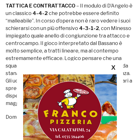
TATTICA E CONTRATTACCO
– Il modulo di D’Angelo è
un classico
4-4-2
che potrebbe essere definito
“malleabile”. In corso d’opera non è raro vedere i suoi
schierarsi con un più offensivo
4-3-1-2
, con Minesso
impiegato quale anello di congiunzione tra attacco e
centrocampo. Il gioco interpretato dal Bassano è
molto semplice, a tratti lineare, ma al contempo
estremamente efficace. Logico pensare che una
squadra abituata a volare sugli esterni sia difficile da
X
stanare, ma la Samb potrebbe far leva sulla pazienza.
Gli uomini di Palladini possono spingere gli avversari a
sprecare fiato in un sistema di gioco molto
dispendioso per poi attaccare nel momento di
maggior mancanza di lucidità avversaria.
Domenico Del Zompo