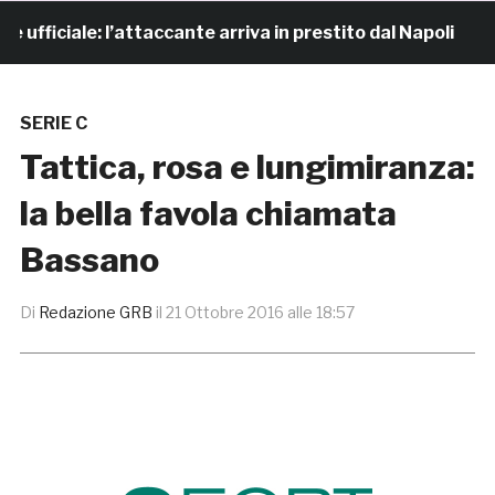
iciale: l’attaccante arriva in prestito dal Napoli
9 
SERIE C
Tattica, rosa e lungimiranza:
la bella favola chiamata
Bassano
Di
Redazione GRB
il
21 Ottobre 2016 alle 18:57