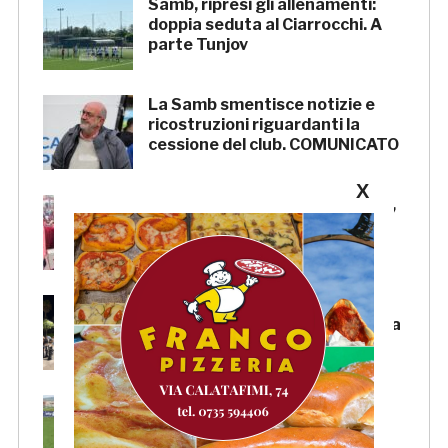
Samb, ripresi gli allenamenti:
doppia seduta al Ciarrocchi. A
parte Tunjov
La Samb smentisce notizie e
ricostruzioni riguardanti la
cessione del club. COMUNICATO
X
FOCUS – Giusto criticare Massi,
ma anche riconoscerne i meriti
Scacchi in piazza: giovedì 6
agosto appuntamento in piazza
Salvo D’Acquisto
La Serie C su Rai 2: alcune
partite di Lega Pro saranno
trasmesse in diretta