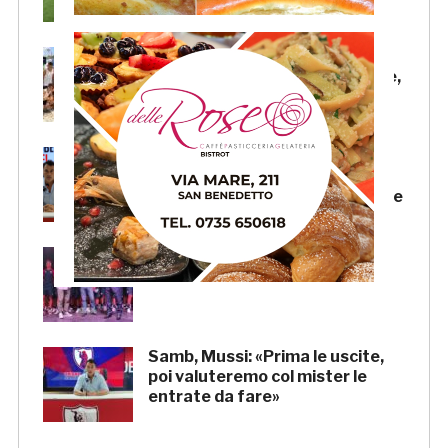
Beach Soccer AiCS: Lido del
Pescatore conquista il tricolore,
a Imperial Beach la Coppa Italia
Samb, il “doppio mercato” di
Andrea Mussi: per il d.s. un
grande lavoro anche sulle uscite
Samb, la presentazione della
squadra venerdì 7 agosto
Samb, Mussi: «Prima le uscite,
poi valuteremo col mister le
entrate da fare»