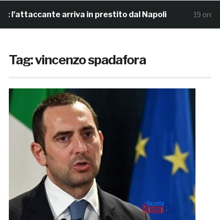
’attaccante arriva in prestito dal Napoli
Sa
19 ore fa
Tag:
vincenzo spadafora