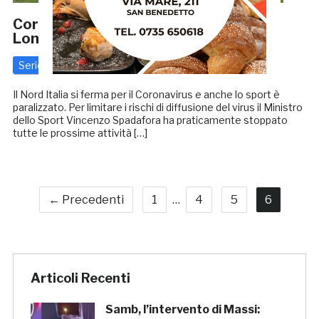
Coronavirus, si ferma il calcio in
Lombardia e Veneto
Serie C
23 Febbraio 2020
di
Redazione GRB
Il Nord Italia si ferma per il Coronavirus e anche lo sport è
paralizzato. Per limitare i rischi di diffusione del virus il Ministro
dello Sport Vincenzo Spadafora ha praticamente stoppato
tutte le prossime attività […]
← Precedenti
1
…
4
5
6
Articoli Recenti
Samb, l’intervento di Massi: