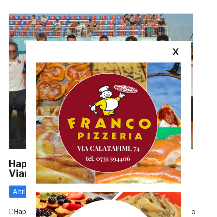
X
Happy Car Samb, sconfitta anche con
Viareggio: 6-4. Oggi sfida con Roma
Altri
14 Luglio 2024
di
Redazione GRB
L’Happy Car Samb nonostante una partita combattuta fino